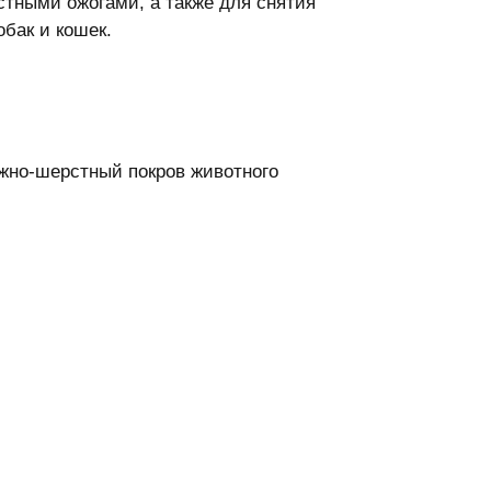
стными ожогами, а также для снятия
обак и кошек.
жно-шерстный покров животного