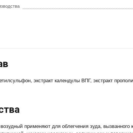
изводства
ав
етилсульфон, экстракт календулы ВПГ, экстракт прополи
ства
ивозудный применяют для облегчения зуда, вызванного