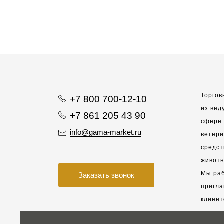
Торгов
+7 800 700-12-10
из вед
+7 861 205 43 90
сфере 
info@gama-market.ru
ветер
средст
животн
Мы раб
Заказать звонок
пригла
клиент
взаимо