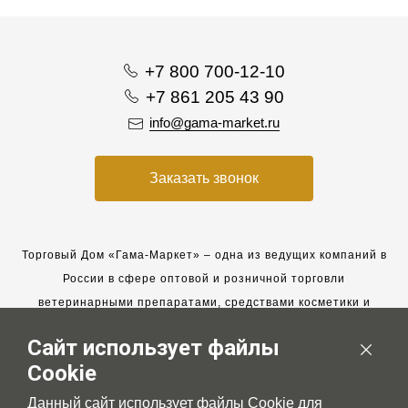
+7 800 700-12-10
+7 861 205 43 90
info@gama-market.ru
Заказать звонок
Торговый Дом «Гама-Маркет» – одна из ведущих компаний в
России в сфере оптовой и розничной торговли
ветеринарными препаратами, средствами косметики и
гигиены для животных.
Сайт использует файлы
Мы работаем с 2005 года. Мы приглашаем к сотрудничеству
Cookie
новых клиентов и всегда рассчитываем на взаимовыгодные,
долгосрочные партнерские отношения.
Данный сайт использует файлы Cookie для