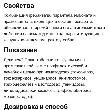
Свойства
Комбинация фебантела, пирантела эмбоната и
празиквантела, входящих в состав препарата,
обеспечивает широкий спектр его антигельминтного
действия на нематод и цестод, паразитирующих в
желудочно-кишечном тракте у собак.
Показания
Дехинел® Плюс таблетки со вкусом мяса
применяют собакам с профилактической и
лечебной целью при нематодозах (токсокароз,
токсаскаридоз, унцинариоз, анкилостомоз,
трихоцефалез) и цестодозах (тениидозы,
дипилидиоз, эхинококкозы, дифиллоботриоз,
мезоцестодоз).
Дозировка и способ