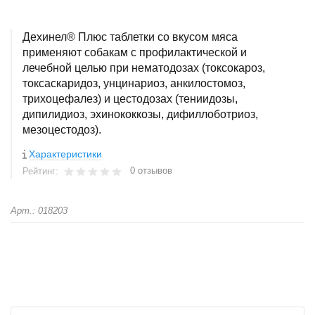
Дехинел® Плюс таблетки со вкусом мяса
применяют собакам с профилактической и
лечебной целью при нематодозах (токсокароз,
токсаскаридоз, унцинариоз, анкилостомоз,
трихоцефалез) и цестодозах (тениидозы,
дипилидиоз, эхинококкозы, дифиллоботриоз,
мезоцестодоз).
Характеристики
0 отзывов
Рейтинг:
Арт.: 018203
+
−