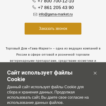
+7 800 700-12-10
+7 861 205 43 90
info@gama-market.ru
Заказать звонок
Торговый Дом «Гама-Маркет» – одна из ведущих компаний в
России в сфере оптовой и розничной торговли
ветеринарными препаратами, средствами косметики и
гигиены для животных.
Сайт использует файлы
Мы работаем с 2005 года. Мы приглашаем к сотрудничеству
Cookie
новых клиентов и всегда рассчитываем на взаимовыгодные,
долгосрочные партнерские отношения.
Данный сайт использует файлы Cookie для
сбора и хранения данных. Продолжая
использовать сайт, Вы даете свое согласие на
использование данных файлов.