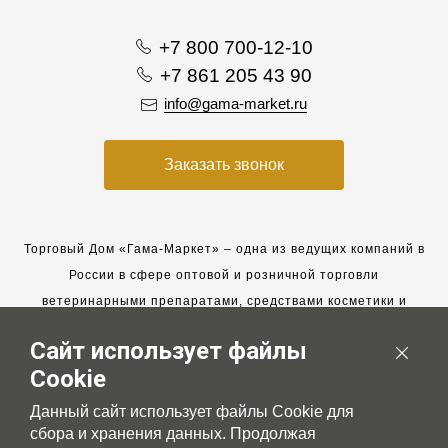
+7 800 700-12-10
+7 861 205 43 90
info@gama-market.ru
Заказать звонок
Торговый Дом «Гама-Маркет» – одна из ведущих компаний в
России в сфере оптовой и розничной торговли
ветеринарными препаратами, средствами косметики и
гигиены для животных.
Сайт использует файлы
Мы работаем с 2005 года. Мы приглашаем к сотрудничеству
Cookie
новых клиентов и всегда рассчитываем на взаимовыгодные,
долгосрочные партнерские отношения.
Данный сайт использует файлы Cookie для
сбора и хранения данных. Продолжая