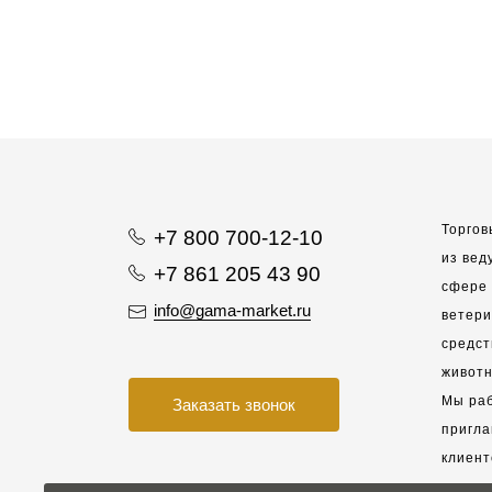
Торгов
+7 800 700-12-10
из вед
+7 861 205 43 90
сфере 
info@gama-market.ru
ветер
средст
животн
Мы раб
Заказать звонок
пригла
клиент
взаимо