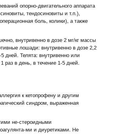
еваний опорно-двигательного аппарата
синовиты, тендосиновиты и т.п.),
перационная боль, колики), а также
ечно, внутривенно в дозе 2 мг/кг массы
ортивные лошади: внутривенно в дозе 2,2
1-5 дней. Телята: внутривенно или
1 раз в день, в течение 1-5 дней.
ллергия к кетопрофену и другим
ррагический синдром, выраженная
угими не-стероидными
оагулянта-ми и диуретиками. Не