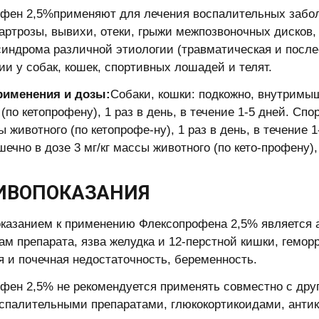
фен 2,5%применяют для лечения воспалительных забол
 артрозы, вывихи, отеки, грыжи межпозвоночных дисков, 
синдрома различной этиологии (травматическая и послео
ии у собак, кошек, спортивных лошадей и телят.
рименения и дозы:
Собаки, кошки: подкожно, внутримыш
(по кетопрофену), 1 раз в день, в течение 1-5 дней. Сп
ы животного (по кетопрофе-ну), 1 раз в день, в течение 
чно в дозе 3 мг/кг массы животного (по кето-профену), 
ИВОПОКАЗАНИЯ
казанием к применению Флексопрофена 2,5% является а
ам препарата, язва желудка и 12-перстной кишки, гемо
я и почечная недостаточность, беременность.
фен 2,5% не рекомендуется применять совместно с др
спалительными препаратами, глюкокортикоидами, антик