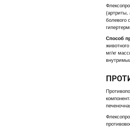
Флексопро
(артриты,
болевого 
гипертерм
Способ п
животного 
мг/кг масс
внутримыше
ПРОТ
Противопо
компонент
печеночна
Флексопро
противово