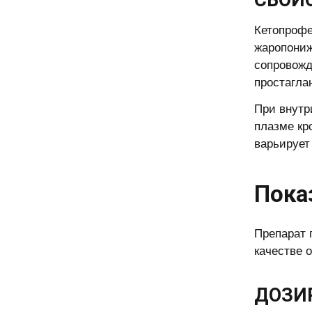
СВОЙ
Кетопрофе
жаропониж
сопровожд
простагла
При внутр
плазме кр
варьирует
Пока
Препарат 
качестве 
ДОЗИ