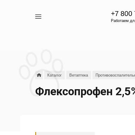
+7 800
Например,
Работаем для
гамавит
Найти
везде
Каталог
Ветаптека
Противовоспалитель
Флексопрофен 2,5%