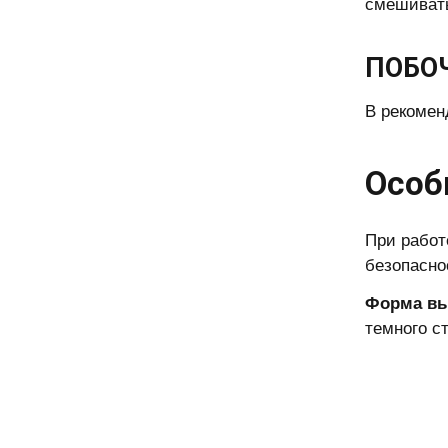
смешивать
ПОБО
В рекомен
Особ
При работ
безопасно
Форма вы
темного с