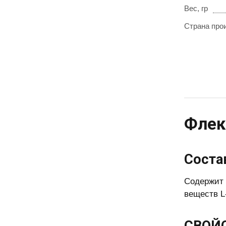
Вес, гр
Страна про
Флек
Соста
Содержит 
веществ L