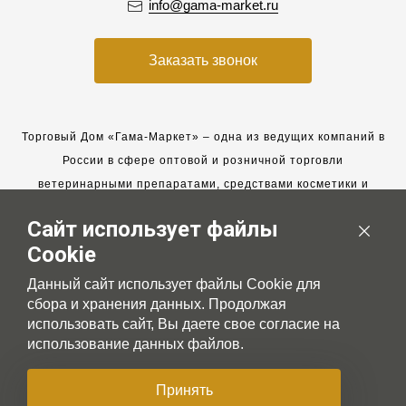
info@gama-market.ru
Заказать звонок
Торговый Дом «Гама-Маркет» – одна из ведущих компаний в
России в сфере оптовой и розничной торговли
ветеринарными препаратами, средствами косметики и
гигиены для животных.
Сайт использует файлы
Мы работаем с 2005 года. Мы приглашаем к сотрудничеству
Cookie
новых клиентов и всегда рассчитываем на взаимовыгодные,
долгосрочные партнерские отношения.
Данный сайт использует файлы Cookie для
сбора и хранения данных. Продолжая
использовать сайт, Вы даете свое согласие на
использование данных файлов.
© 2007-2026 Gama-market LTD
Принять