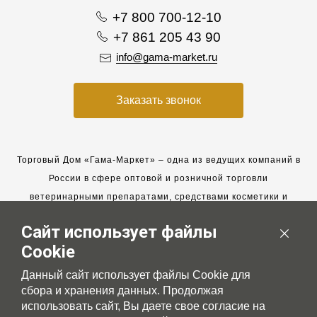
+7 800 700-12-10
+7 861 205 43 90
info@gama-market.ru
Заказать звонок
Торговый Дом «Гама-Маркет» – одна из ведущих компаний в
России в сфере оптовой и розничной торговли
ветеринарными препаратами, средствами косметики и
гигиены для животных.
Сайт использует файлы
Мы работаем с 2005 года. Мы приглашаем к сотрудничеству
Cookie
новых клиентов и всегда рассчитываем на взаимовыгодные,
долгосрочные партнерские отношения.
Данный сайт использует файлы Cookie для
сбора и хранения данных. Продолжая
использовать сайт, Вы даете свое согласие на