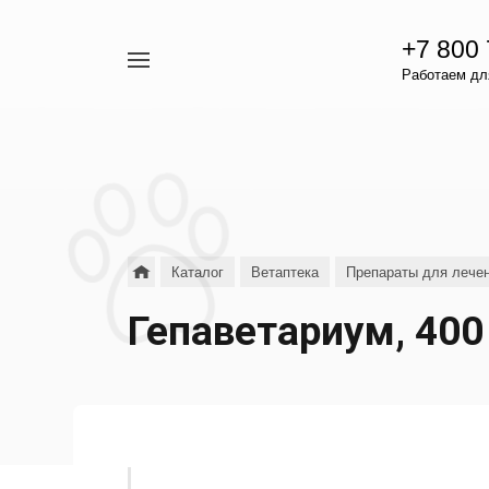
+7 800
Например,
Работаем для
гамавит
Найти
везде
Каталог
Ветаптека
Препараты для лечен
Гепаветариум, 400