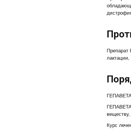
обладающи
дистрофия
Прот
Препарат 
лактации,
Поря
ГЕПАВЕТАР
ГЕПАВЕТАР
веществу, 
Курс лече