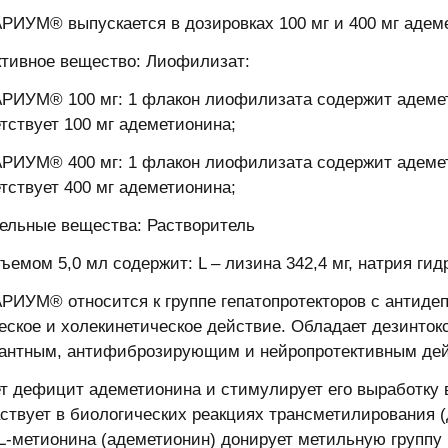
ИУМ® выпускается в дозировках 100 мг и 400 мг адем
ктивное вещество: Лиофилизат:
ИУМ® 100 мг: 1 флакон лиофилизата содержит адемети
етствует 100 мг адеметионина;
ИУМ® 400 мг: 1 флакон лиофилизата содержит адемети
етствует 400 мг адеметионина;
ельные вещества: Растворитель
ъемом 5,0 мл содержит: L – лизина 342,4 мг, натрия гид
ИУМ® относится к группе гепатопротекторов с антидеп
еское и холекинетическое действие. Обладает дезинто
антным, антифиброзирующим и нейропротективным де
т дефицит адеметионина и стимулирует его выработку в
аствует в биологических реакциях трансметилирования (
L-метионина (адеметионин) донирует метильную группу