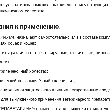
несульфатированных желчных кислот, присутствующих в
ипеченочном холестазе.
ания к применению.
ИУМ® назначают самостоятельно или в составе компл
иях собак и кошек:
ы различного генеза: вирусные, токсические; жирова
гит;
печеночный холестаз;
еский не калькулёзный холецистит;
жения отрицательного влияния лекарственных средст
 для вынужденного применения ветеринарного препарат
ГЕПАВЕТАРИУМ® применяют для снижения отрицательно