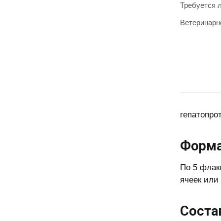
Требуется 
Ветеринарн
гепатопро
Форма
По 5 флак
ячеек или
Соста