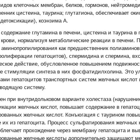
дов клеточных мембран, белков, гормонов, нейтромеди
енник цистеина, таурина; глутатиона, обеспечивает о
 детоксикации), коэнзима А.
содержание глутамина в печени, цистеина и таурина в 
 крови, нормализуя метаболические реакции в печени. 
 аминопропилирования как предшественник полиаминов 
пролиферации гепатоцитов), спермидина и спермина, вх
еское действие, обусловленное повышением подвижнос
е стимуляции синтеза в них фосфатидилхолина. Это 
ами гепатоцитов транспортных систем желчных кислот 
ыводящую систему.
н при внутридольковом варианте холестаза (нарушение 
икации желчных кислот, повышает содержание в гепато
ованных желчных кислот. Конъюгация с таурином повы
 их из гепатоцита. Процесс сульфатирования желчных 
облегчает прохождение через мембрану гепатоцита и вы
ованные желчные кислоты дополнительно защищают мем