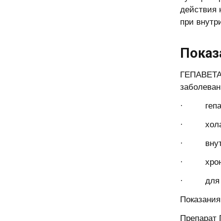
действия 
при внутр
Показ
ГЕПАВЕТАР
заболеван
· гепатит
· холан
· внутри
· хронич
· для сни
Показания
Препарат 