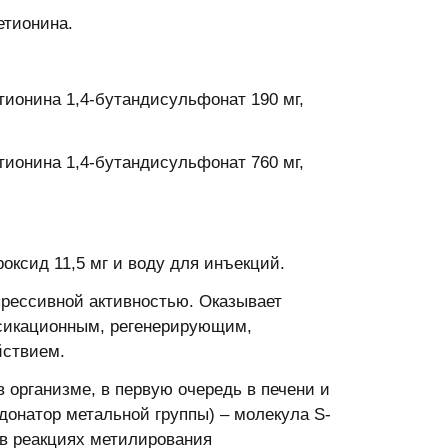
етионина.
онина 1,4-бутандисульфонат 190 мг,
онина 1,4-бутандисульфонат 760 мг,
роксид 11,5 мг и воду для инъекций.
рессивной активностью. Оказывает
ксикационным, регенерирующим,
йствием.
 организме, в первую очередь в печени и
донатор метальной группы) – молекула S-
 в реакциях метилирования