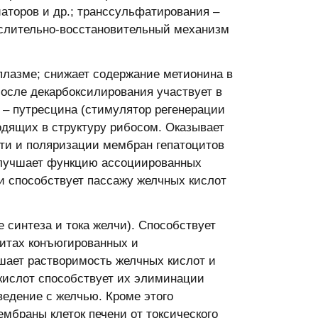
аторов и др.; транссульфатирования –
кислительно-восстановительный механизм
плазме; снижает содержание метионина в
После декарбоксилирования участвует в
– путресцина (стимулятор регенерации
одящих в структуру рибосом. Оказывает
ти и поляризации мембран гепатоцитов
улучшает функцию ассоциированных
и способствует пассажу желчных кислот
синтеза и тока желчи). Способствует
цитах конъюгированных и
шает растворимость желчных кислот и
кислот способствует их элиминации
ведение с желчью. Кроме этого
браны клеток печени от токсического