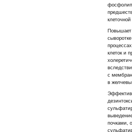
фосфолипи
предшеств
клеточной
Повышает 
сыворотке
процессах
клеток и 
холеретич
вследстви
с мембран
в желчев
Эффективе
дезинтокс
сульфатир
выведение
почками, 
сульфатир