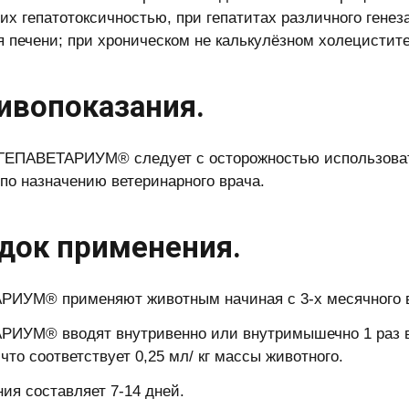
х гепатотоксичностью, при гепатитах различного генеза
 печени; при хроническом не калькулёзном холецистите
ивопоказания.
ГЕПАВЕТАРИУМ® следует с осторожностью использоват
 по назначению ветеринарного врача.
док применения.
ИУМ® применяют животным начиная с 3-х месячного в
ИУМ® вводят внутривенно или внутримышечно 1 раз в 
что соответствует 0,25 мл/ кг массы животного.
ния составляет 7-14 дней.