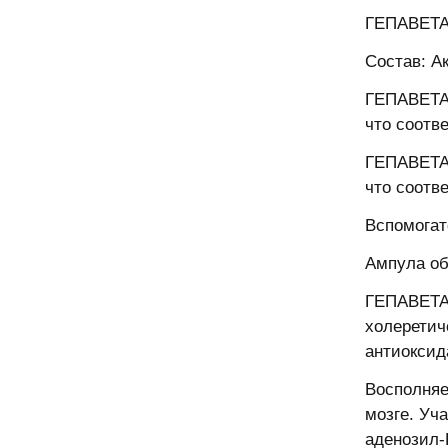
ГЕПАВЕТАР
Состав: А
ГЕПАВЕТАР
что соотв
ГЕПАВЕТАР
что соотв
Вспомогат
Ампула об
ГЕПАВЕТАР
холеретич
антиоксид
Восполняе
мозге. Уч
аденозил-