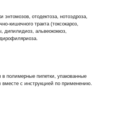
 энтомозов, отодектоза, нотоэдроза,
о-кишечного тракта (токсокароз,
ы, дипилидиоз, альвеококкоз,
 дирофиляриоза.
л в полимерные пипетки, упакованные
 вместе с инструкцией по применению.