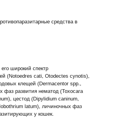
противопаразитарные средства в
 его широкий спектр
(Notoedres cati, Otodectes cynotis),
ксодовых клещей (Dermacentor spp.,
ых фаз развития нематод (Тохосага
inum), цестод (Dipylidium caninum,
yllobothrium latum), личиночных фаз
паразитирующих у кошек.