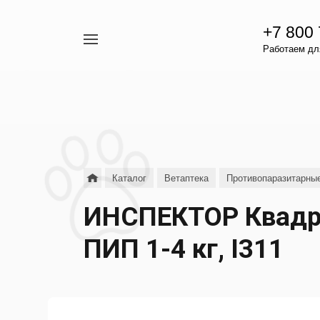
+7 800
Например,
Работаем для
гамавит
Найти
везде
Каталог
Ветаптека
Противопаразитарны
ИНСПЕКТОР Квадро
ПИП 1-4 кг, I311