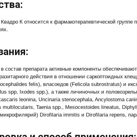
ства:
 Квадро К относится к фармакотерапевтической группе 
ях.
зания:
в состав препарата активные компоненты обеспечивают
разитарного действия в отношении саркоптоидных клещей 
ocephalides felis), власоедов (Felicola subrostratus) и и
lus spp, Ixodes spp.), а также личиночных и половозрел
xascaris leonina, Uncinaria stenocephala, Ancylostoma can
 multilocularis, Taenia spp., Mesocestoides lineatus, Diph
микрофилярий) Dirofilaria immitis и Dirofilaria repens, 
ровка и способ применения: