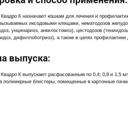
 Квадро К назначают кошкам для лечения и профилактики
 вызываемых иксодовыми клещами, нематодозов желудочн
идоз, унцинариоз, анкилостомоз), цестодозов (тениидоз
идоз, дифиллоботриоз), а таюке в целях профилактики
а выпуска:
 Квадро К выпускают расфасованным по 0,4; 0,8 и 1,5 м
в полимерные блистеры, помещенные в картонные пачки