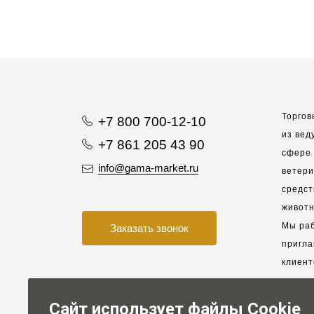
Торгов
+7 800 700-12-10
из вед
+7 861 205 43 90
сфере 
info@gama-market.ru
ветер
средст
животн
Мы раб
Заказать звонок
пригла
клиент
взаимо
партне
Сайт использует файлы Cookie