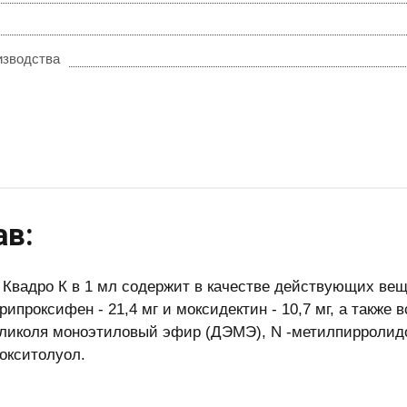
изводства
ав:
 Квадро К в 1 мл содержит в качестве действующих веще
ирипроксифен - 21,4 мг и моксидектин - 10,7 мг, а также
ликоля моноэтиловый эфир (ДЭМЭ), N -метилпирролидо
окситолуол.