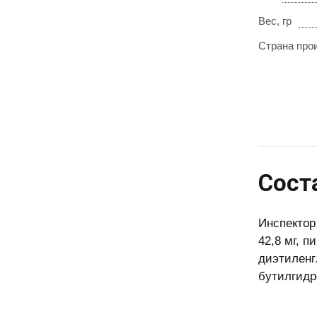
Вес, гр
Страна про
Сост
Инспектор
42,8 мг, п
диэтиленг
бутилгидр