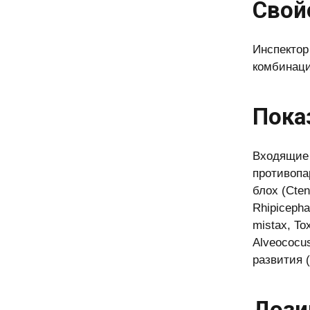
Свой
Инспектор
комбинаци
Пока
Входящие 
противопа
блох (Cten
Rhipicepha
mistax, To
Alveococus
развития (
Дози