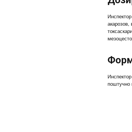
Инспектор
акарозов,
токсаскар
мезоцесто
Форм
Инспектор
поштучно 