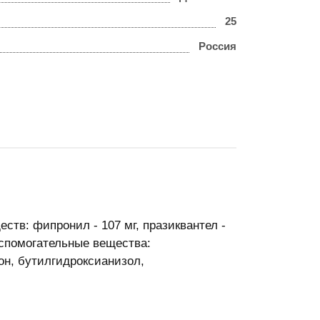
25
Россия
ств: фипронил - 107 мг, празиквантел -
 вспомогательные вещества:
н, бутилгидроксианизол,