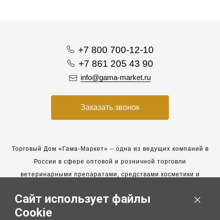
+7 800 700-12-10
+7 861 205 43 90
info@gama-market.ru
Заказать звонок
Торговый Дом «Гама-Маркет» – одна из ведущих компаний в
России в сфере оптовой и розничной торговли
ветеринарными препаратами, средствами косметики и
гигиены для животных.
Сайт использует файлы
Мы работаем с 2005 года. Мы приглашаем к сотрудничеству
Cookie
новых клиентов и всегда рассчитываем на взаимовыгодные,