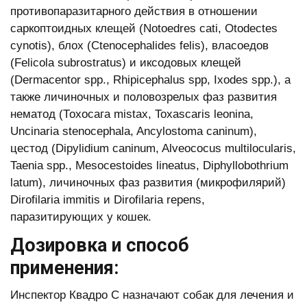
противопаразитарного действия в отношении
саркоптоидных клещей (Notoedres cati, Otodectes
cynotis), блох (Ctenocephalides felis), власоедов
(Felicola subrostratus) и иксодовых клещей
(Dermacentor spp., Rhipicephalus spp, Ixodes spp.), а
также личиночных и половозрелых фаз развития
нематод (Тохосага mistax, Toxascaris leonina,
Uncinaria stenocephala, Ancylostoma caninum),
цестод (Dipylidium caninum, Alveococus multilocularis,
Taenia spp., Mesocestoides lineatus, Diphyllobothrium
latum), личиночных фаз развития (микрофилярий)
Dirofilaria immitis и Dirofilaria repens,
паразитирующих у кошек.
Дозировка и способ
применения:
Инспектор Квадро С назначают собак для лечения и