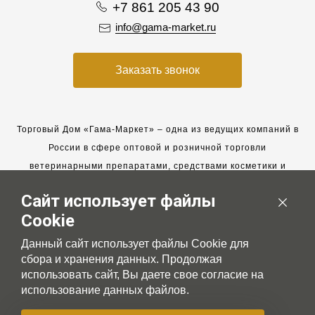
+7 861 205 43 90
info@gama-market.ru
Заказать звонок
Торговый Дом «Гама-Маркет» – одна из ведущих компаний в
России в сфере оптовой и розничной торговли
ветеринарными препаратами, средствами косметики и
гигиены для животных.
Сайт использует файлы
Мы работаем с 2005 года. Мы приглашаем к сотрудничеству
Cookie
новых клиентов и всегда рассчитываем на взаимовыгодные,
долгосрочные партнерские отношения.
Данный сайт использует файлы Cookie для
сбора и хранения данных. Продолжая
использовать сайт, Вы даете свое согласие на
использование данных файлов.