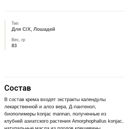
Тип
Для С/Х, Лошадей
Вес, гр
83
Состав
В состав крема входят экстракты календулы
лекарственной и алоэ вера, Д-пантенол,
биополимеры konjac mannan, полученные из
клубней азиатского растения Amorphophallus konjac,
натуральные масла из плодов клещевины