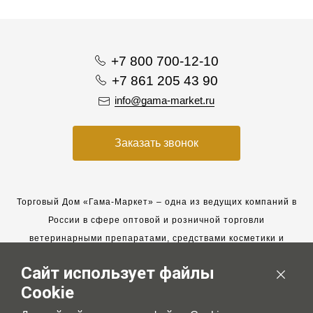
+7 800 700-12-10
+7 861 205 43 90
info@gama-market.ru
Заказать звонок
Торговый Дом «Гама-Маркет» – одна из ведущих компаний в
России в сфере оптовой и розничной торговли
ветеринарными препаратами, средствами косметики и
гигиены для животных.
Сайт использует файлы
Мы работаем с 2005 года. Мы приглашаем к сотрудничеству
Cookie
новых клиентов и всегда рассчитываем на взаимовыгодные,
долгосрочные партнерские отношения.