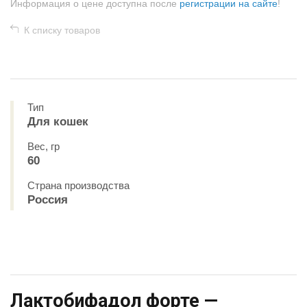
Информация о цене доступна после
регистрации на сайте
!
К списку товаров
Тип
Для кошек
Вес, гр
60
Страна производства
Россия
Лактобифадол форте —