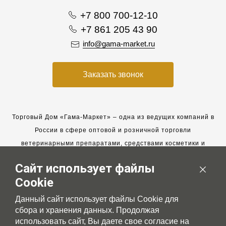
+7 800 700-12-10
+7 861 205 43 90
info@gama-market.ru
Заказать звонок
Торговый Дом «Гама-Маркет» – одна из ведущих компаний в
России в сфере оптовой и розничной торговли
ветеринарными препаратами, средствами косметики и
гигиены для животных.
Сайт использует файлы
Мы работаем с 2005 года. Мы приглашаем к сотрудничеству
Cookie
новых клиентов и всегда рассчитываем на взаимовыгодные,
долгосрочные партнерские отношения.
Данный сайт использует файлы Cookie для
сбора и хранения данных. Продолжая
использовать сайт, Вы даете свое согласие на