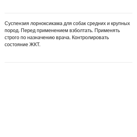
Суспензия лорноксикама для собак средних и крупных
пород. Перед применением взболтать. Применять
строго по назначению врача. Контролировать
состояние ЖКТ.
Роксиор Таблетки д/собак, 20 мг (30 таб)
Риботан (упак/10 доз) новая