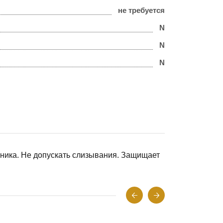
не требуется
N
N
N
очника. Не допускать слизывания. Защищает