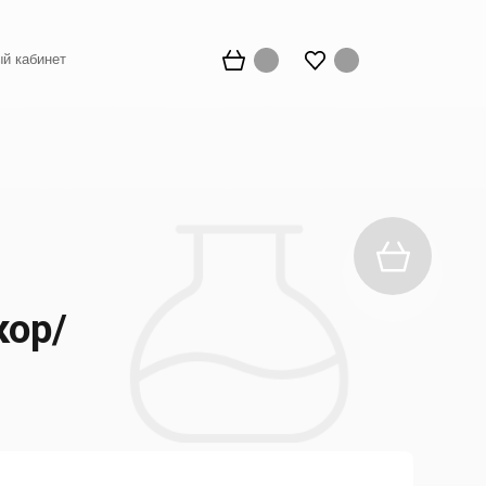
й кабинет
кор/