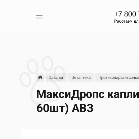
+7 800
Например,
Работаем для
гамавит
Найти
везде
Каталог
Ветаптека
Противопаразитарны
МаксиДропс капли 
60шт) АВЗ