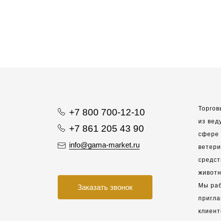
Торгов
+7 800 700-12-10
из вед
+7 861 205 43 90
сфере 
info@gama-market.ru
ветер
средст
животн
Мы раб
Заказать звонок
пригла
клиент