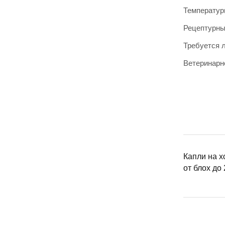
Температур
Рецептурн
Требуется 
Ветеринарн
Капли на х
от блох до