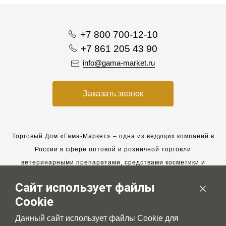
+7 800 700-12-10
+7 861 205 43 90
info@gama-market.ru
Заказать звонок
Торговый Дом «Гама-Маркет» – одна из ведущих компаний в
России в сфере оптовой и розничной торговли
ветеринарными препаратами, средствами косметики и
гигиены для животных.
Сайт использует файлы
Мы работаем с 2005 года. Мы приглашаем к сотрудничеству
Cookie
новых клиентов и всегда рассчитываем на взаимовыгодные,
долгосрочные партнерские отношения.
Данный сайт использует файлы Cookie для