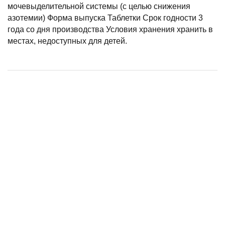
мочевыделительной системы (с целью снижения
азотемии) Форма выпуска Таблетки Срок годности 3
года со дня производства Условия хранения хранить в
местах, недоступных для детей.
Таблетки Стоп-Цистит для кошек, 15 таблеток
Фуросенит-вет Солютаб, 8 мг (20 таб)
Уротропин 40% 20мл
Раствор КотЭрвин, (3 флакона х 10 мл)