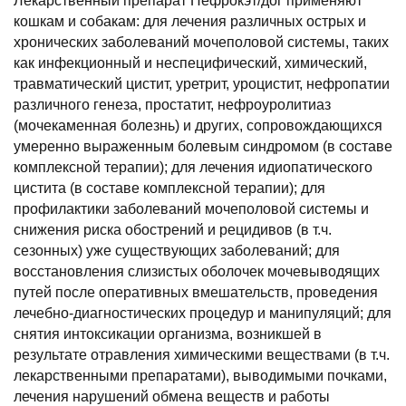
Лекарственный препарат Нефрокэт/дог применяют
кошкам и собакам: для лечения различных острых и
хронических заболеваний мочеполовой системы, таких
как инфекционный и неспецифический, химический,
травматический цистит, уретрит, уроцистит, нефропатии
различного генеза, простатит, нефроуролитиаз
(мочекаменная болезнь) и других, сопровождающихся
умеренно выраженным болевым синдромом (в составе
комплексной терапии); для лечения идиопатического
цистита (в составе комплексной терапии); для
профилактики заболеваний мочеполовой системы и
снижения риска обострений и рецидивов (в т.ч.
сезонных) уже существующих заболеваний; для
восстановления слизистых оболочек мочевыводящих
путей после оперативных вмешательств, проведения
лечебно-диагностических процедур и манипуляций; для
снятия интоксикации организма, возникшей в
результате отравления химическими веществами (в т.ч.
лекарственными препаратами), выводимыми почками,
лечения нарушений обмена веществ и работы