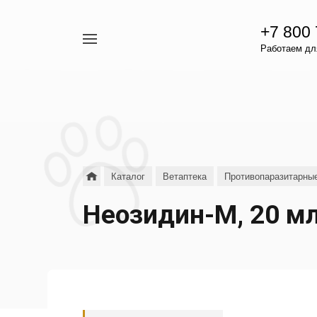
+7 800
Например,
Работаем для
гамавит
Найти
везде
Каталог
Ветаптека
Противопаразитарны
Неозидин-М, 20 м