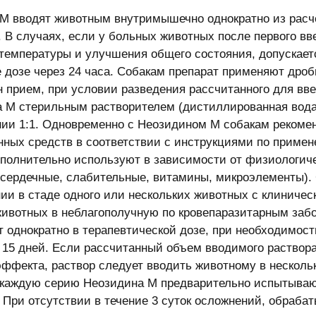
М вводят животным внутримышечно однократно из расчет
. В случаях, если у больных животных после первого вв
температуры и улучшения общего состояния, допускает
е дозе через 24 часа. Собакам препарат применяют дроб
н прием, при условии разведения рассчитанного для вв
 М стерильным растворителем (дистиллированная вода
ии 1:1. Одновременно с Неозидином М собакам рекоме
нных средств в соответствии с инструкциями по прим
ополнительно используют в зависимости от физиологич
(сердечные, слабительные, витамины, микроэлементы).
ии в стаде одного или нескольких животных с клиничес
животных в неблагополучную по кровепаразитарным заб
 однократно в терапевтической дозе, при необходимост
– 15 дней. Если рассчитанный объем вводимого раствора
эффекта, раствор следует вводить животному в несколь
каждую серию Неозидина М предварительно испытывают 
 При отсутствии в течение 3 суток осложнений, обрабат