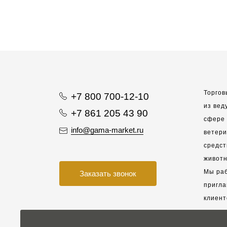
Торгов
+7 800 700-12-10
из вед
+7 861 205 43 90
сфере 
info@gama-market.ru
ветер
средст
животн
Мы раб
Заказать звонок
пригла
клиент
взаимо
партне