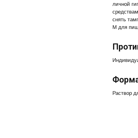
личной ги
средствам
снять там
М для пищ
Проти
Индивидуа
Форма
Раствор д