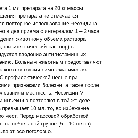
а 1 мл препарата на 20 кг массы
едения препарата не отмечается
ся повторное использование Неозидина
но в два приема с интервалом 1 – 2 часа
едения животному объема раствора
, физиологический раствор) в
ндуется введение антигистаминных
енению. Больным животным предоставляют
еского состояния симптоматические
 С профилактической целью при
кими признаками болезни, а также после
олеваниям местность, Неозидин М
и инъекцию повторяют в той же дозе
 превышает 10 мл, то, во избежание
ко мест. Перед массовой обработкой
на небольшой группе (5 – 10 голов)
ывают все поголовье.