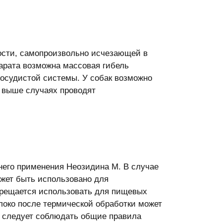
ости, самопроизвольно исчезающей в
парата возможна массовая гибель
сосудистой системы. У собак возможно
х выше случаях проводят
него применения Неозидина М. В случае
ожет быть использовано для
прещается использовать для пищевых
олоко после термической обработки может
М следует соблюдать общие правила