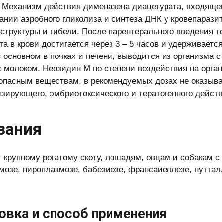
 Механизм действия дименазена диацетурата, входящего
ании аэробного гликолиза и синтеза ДНК у кровепарази
 структуры и гибели. После парентерального введения 
та в крови достигается через 3 – 5 часов и удерживаетс
в основном в почках и печени, выводится из организма
с молоком. Неозидин М по степени воздействия на орга
опасным веществам, в рекомендуемых дозах не оказыв
зирующего, эмбриотоксического и тератогенного действ
зания
 крупному рогатому скоту, лошадям, овцам и собакам с
мозе, пироплазмозе, бабезиозе, франсаиеллезе, нутта
овка и способ применения