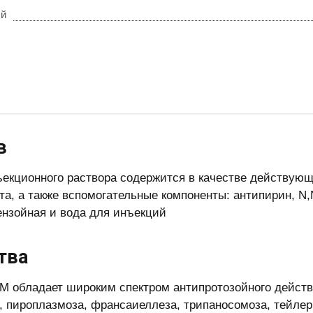
ый
в
ъекционного раствора содержится в качестве действующ
та, а также вспомогательные компоненты: антипирин, N
ензойная и вода для инъекций
тва
М обладает широким спектром антипротозойного действ
, пироплазмоза, франсаиеллеза, трипаносомоза, тейле