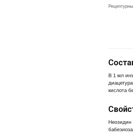
Рецептурн
Соста
В 1 мл ин
диацетура
кислота б
Свойс
Неозидин 
бабезиоза