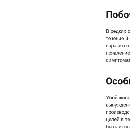
Побо
В редких 
течение 3
паразитов
появление
симптомат
Особ
Убой живо
вынужденн
производс
целей в т
быть испо