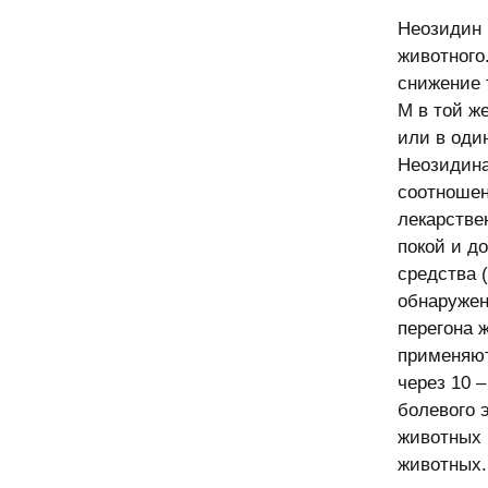
Неозидин 
животного
снижение 
М в той ж
или в оди
Неозидина
соотношен
лекарстве
покой и д
средства 
обнаружен
перегона 
применяют
через 10 
болевого 
животных 
животных.