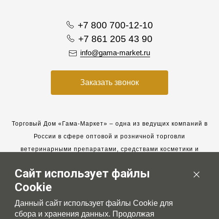
+7 800 700-12-10
+7 861 205 43 90
info@gama-market.ru
Заказать звонок
Торговый Дом «Гама-Маркет» – одна из ведущих компаний в
России в сфере оптовой и розничной торговли
ветеринарными препаратами, средствами косметики и
гигиены для животных.
Сайт использует файлы
Мы работаем с 2005 года. Мы приглашаем к сотрудничеству
Cookie
новых клиентов и всегда рассчитываем на взаимовыгодные,
долгосрочные партнерские отношения.
Данный сайт использует файлы Cookie для
сбора и хранения данных. Продолжая