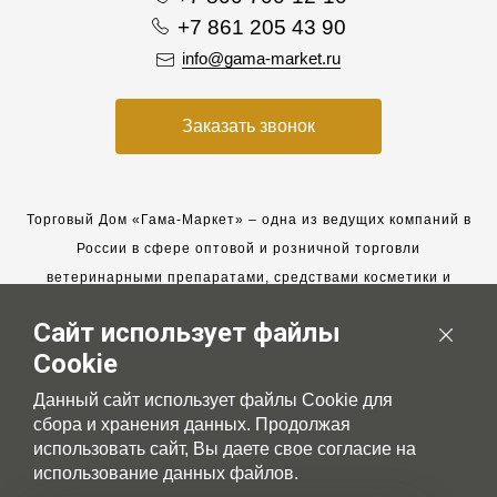
+7 861 205 43 90
info@gama-market.ru
Заказать звонок
Торговый Дом «Гама-Маркет» – одна из ведущих компаний в
России в сфере оптовой и розничной торговли
ветеринарными препаратами, средствами косметики и
гигиены для животных.
Сайт использует файлы
Мы работаем с 2005 года. Мы приглашаем к сотрудничеству
Cookie
новых клиентов и всегда рассчитываем на взаимовыгодные,
долгосрочные партнерские отношения.
Данный сайт использует файлы Cookie для
сбора и хранения данных. Продолжая
использовать сайт, Вы даете свое согласие на
использование данных файлов.