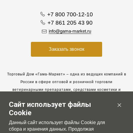
+7 800 700-12-10
+7 861 205 43 90
info@gama-market.ru
Заказать звонок
Торговый Дом «Гама-Маркет» – одна из ведущих компаний в
России в сфере оптовой и розничной торговли
ветеринарными препаратами, средствами косметики и
гигиены для животных.
Сайт использует файлы
Мы работаем с 2005 года. Мы приглашаем к сотрудничеству
Cookie
новых клиентов и всегда рассчитываем на взаимовыгодные,
долгосрочные партнерские отношения.
Данный сайт использует файлы Cookie для
сбора и хранения данных. Продолжая