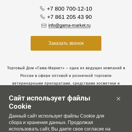
+7 800 700-12-10
+7 861 205 43 90
info@gama-market.ru
Заказать звонок
Торговый Дом «Гама-Маркет» – одна из ведущих компаний в
России в сфере оптовой и розничной торговли
ветеринарными препаратами, средствами косметики и
гигиены для животных.
Сайт использует файлы
Мы работаем с 2005 года. Мы приглашаем к сотрудничеству
Cookie
новых клиентов и всегда рассчитываем на взаимовыгодные,
долгосрочные партнерские отношения.
Данный сайт использует файлы Cookie для
сбора и хранения данных. Продолжая
использовать сайт, Вы даете свое согласие на