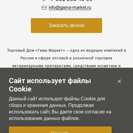
info@gama-market.ru
Заказать звонок
Торговый Дом «Гама-Маркет» – одна из ведущих компаний в
России в сфере оптовой и розничной торговли
ветеринарными препаратами, средствами косметики и
гигиены для животных.
Сайт использует файлы
Мы работаем с 2005 года. Мы приглашаем к сотрудничеству
Cookie
новых клиентов и всегда рассчитываем на взаимовыгодные,
долгосрочные партнерские отношения.
Данный сайт использует файлы Cookie для
сбора и хранения данных. Продолжая
использовать сайт, Вы даете свое согласие на
использование данных файлов.
© 2007-2026 Gama-market LTD