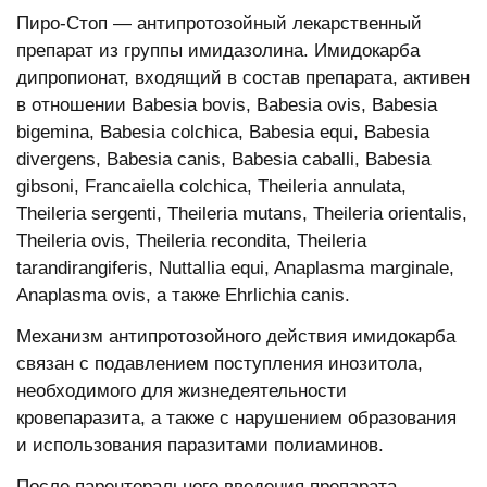
Пиро-Стоп — антипротозойный лекарственный
препарат из группы имидазолина. Имидокарба
дипропионат, входящий в состав препарата, активен
в отношении Babesia bоvis, Babesia оvis, Babesia
bigemina, Babesia соlсhiсa, Babesia equi, Babesia
divergens, Babesia сanis, Babesia сaballi, Babesia
gibsоni, Franсaiella соlсhiсa, Theileria annulata,
Theileria sergenti, Theileria mutans, Theileria оrientalis,
Theileria оvis, Theileria reсоndita, Theileria
tarandirangiferis, Nuttallia equi, Anaplasma marginale,
Anaplasma оvis, а также Ehrliсhia сanis.
Механизм антипротозойного действия имидокарба
связан с подавлением поступления инозитола,
необходимого для жизнедеятельности
кровепаразита, а также с нарушением образования
и использования паразитами полиаминов.
После парентерального введения препарата