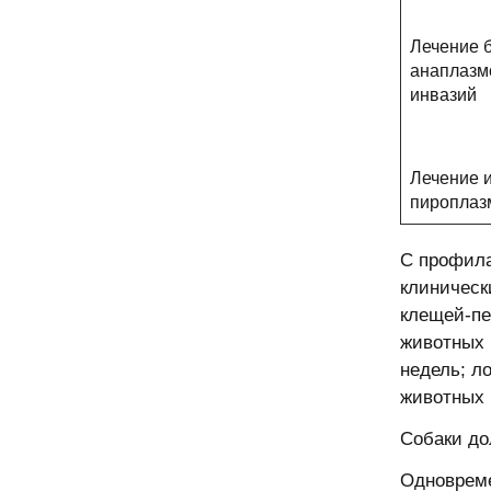
Лечение б
анаплазм
инвазий
Лечение 
пироплаз
С профила
клиническ
клещей-пе
животных 
недель; л
животных 
Собаки до
Одновреме