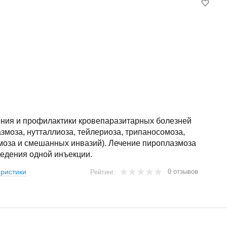
ения и профилактики кровепаразитарных болезней
змоза, нутталлиоза, тейлериоза, трипаносомоза,
моза и смешанных инвазий). Лечение пироплазмоза
ведения одной инъекции.
0 отзывов
ристики
Рейтинг: