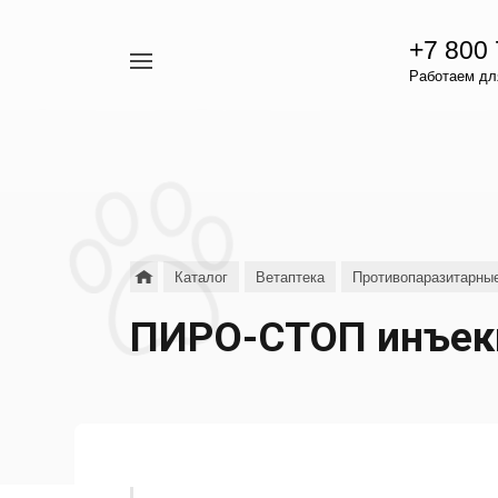
+7 800
Например,
Работаем для
гамавит
Найти
везде
Каталог
Ветаптека
Противопаразитарны
ПИРО-СТОП инъек