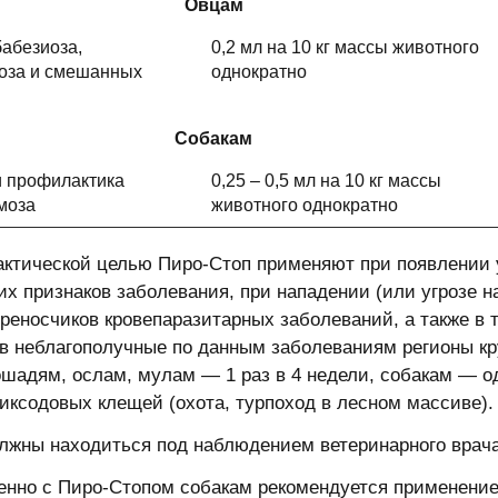
Овцам
абезиоза,
0,2 мл на 10 кг массы животного
оза и смешанных
однократно
Собакам
и профилактика
0,25 – 0,5 мл на 10 кг массы
моза
животного однократно
ктической целью Пиро-Стоп применяют при появлении у
их признаков заболевания, при нападении (или угрозе 
реносчиков кровепаразитарных заболеваний, а также в
в неблагополучные по данным заболеваниям регионы кру
ошадям, ослам, мулам — 1 раз в 4 недели, собакам — од
иксодовых клещей (охота, турпоход в лесном массиве).
лжны находиться под наблюдением ветеринарного врача
нно с Пиро-Стопом собакам рекомендуется применение