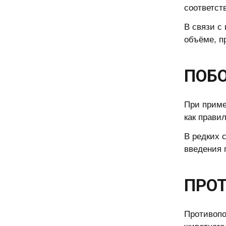
соответст
В связи с
объёме, п
ПОБО
При приме
как прави
В редких 
введения п
ПРО
Противопо