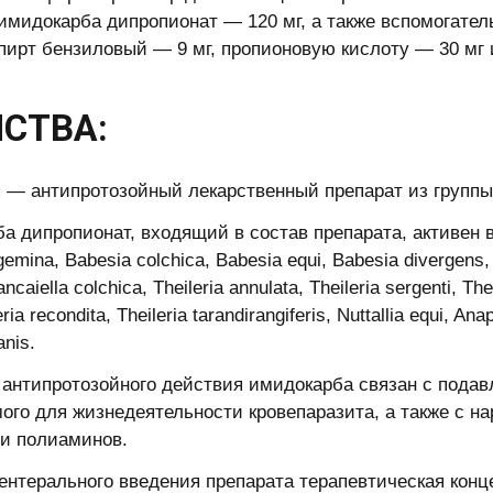
имидокарба дипропионат — 120 мг, а также вспомогате
спирт бензиловый — 9 мг, пропионовую кислоту — 30 мг 
СТВА:
 — антипротозойный лекарственный препарат из групп
а дипропионат, входящий в состав препарата, активен в 
gemina, Babesia colchica, Babesia equi, Babesia divergens, 
ancaiella colchica, Theileria annulata, Theileria sergenti, Thei
eria recondita, Theileria tarandirangiferis, Nuttallia equi, 
anis.
антипротозойного действия имидокарба связан с подав
ого для жизнедеятельности кровепаразита, а также с н
и полиаминов.
ентерального введения препарата терапевтическая кон