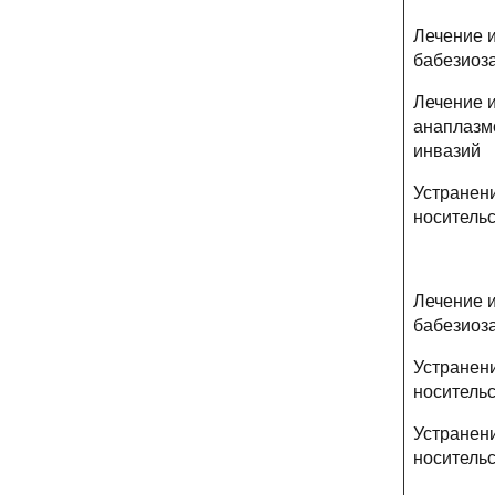
Лечение 
бабезиоз
Лечение 
анаплазм
инвазий
Устранен
носитель
Лечение 
бабезиоз
Устранен
носительс
Устранен
носительс