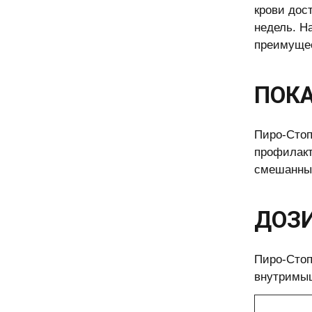
крови дос
недель. Н
преимущес
ПОКА
Пиро-Стоп
профилакт
смешанных
ДОЗИ
Пиро-Стоп
внутримыш