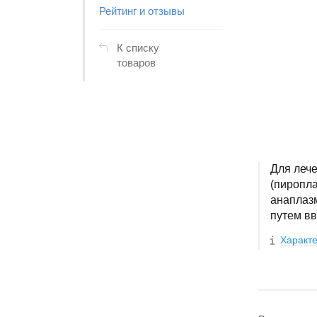
Рейтинг и отзывы
К списку
товаров
Для леч
(пиропла
анаплаз
путем в
Характе