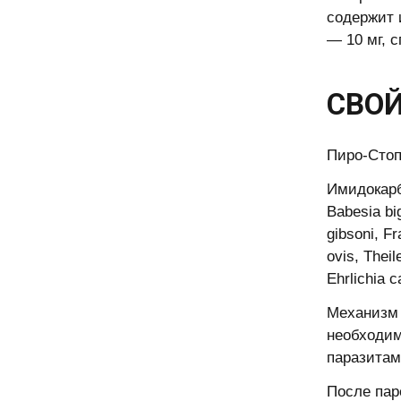
содержит 
— 10 мг, 
СВОЙ
Пиро-Стоп
Имидокарб
Babesia bi
gibsoni, Fr
ovis, Theil
Ehrlichia c
Механизм 
необходим
паразитам
После пар