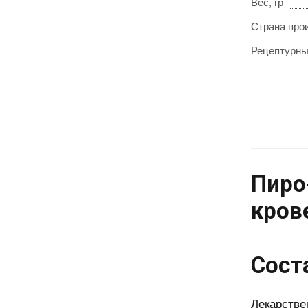
Вес, гр
Страна про
Рецептурн
Пиро
кров
Сост
Лекарстве