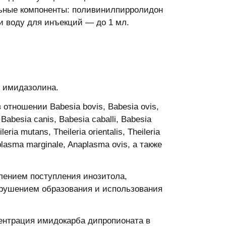
льные компоненты: поливинилпирролидон
и воду для инъекций — до 1 мл.
ы имидазолина.
отношении Babesia bovis, Babesia ovis,
Babesia canis, Babesia caballi, Babesia
leria mutans, Theileria orientalis, Theileria
Anaplasma marginale, Anaplasma ovis, а также
лением поступления инозитола,
арушением образования и использования
центрация имидокарба дипропионата в