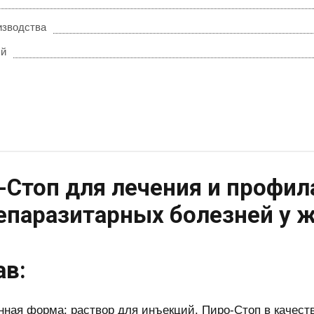
изводства
ый
-Стоп для лечения и профил
епаразитарных болезней у 
ав:
нная форма: раствор для инъекций. Пиро-Стоп в качест