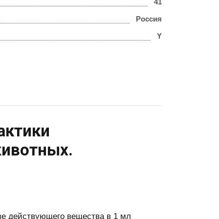
41
Россия
Y
актики
животных.
ве действующего вещества в 1 мл