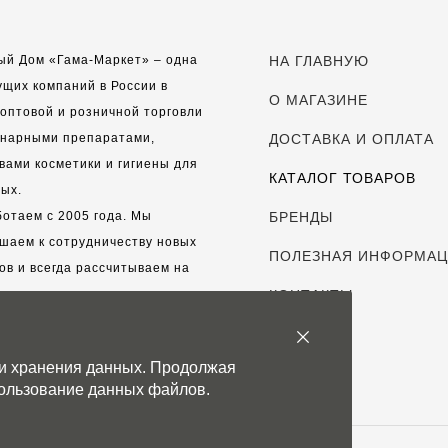
ый Дом «Гама-Маркет» – одна
НА ГЛАВНУЮ
ущих компаний в России в
О МАГАЗИНЕ
оптовой и розничной торговли
инарными препаратами,
ДОСТАВКА И ОПЛАТА
вами косметики и гигиены для
КАТАЛОГ ТОВАРОВ
ых.
отаем с 2005 года. Мы
БРЕНДЫ
шаем к сотрудничеству новых
ПОЛЕЗНАЯ ИНФОРМА
ов и всегда рассчитываем на
выгодные, долгосрочные
КОНТАКТЫ
рские отношения.
 и хранения данных. Продолжая
с дорог каждый клиент!
спользование данных файлов.