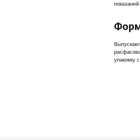
показаний
Форм
Выпускают
расфасова
упаковку 