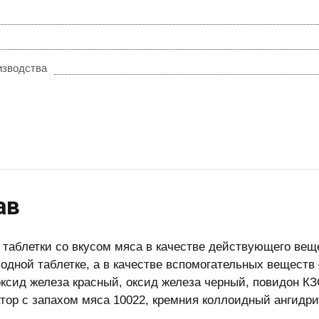
изводства
ав
таблетки со вкусом мяса в качестве действующего веще
в одной таблетке, а в качестве вспомога­тельных вещест
оксид железа крас­ный, оксид железа черный, повидон КЗ
тор с запахом мяса 10022, кремния коллоидный ангидрид