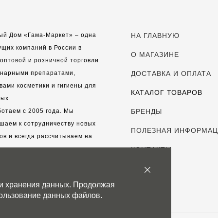
ый Дом «Гама-Маркет» – одна
НА ГЛАВНУЮ
ущих компаний в России в
О МАГАЗИНЕ
оптовой и розничной торговли
инарными препаратами,
ДОСТАВКА И ОПЛАТА
вами косметики и гигиены для
КАТАЛОГ ТОВАРОВ
ых.
отаем с 2005 года. Мы
БРЕНДЫ
шаем к сотрудничеству новых
ПОЛЕЗНАЯ ИНФОРМА
ов и всегда рассчитываем на
выгодные, долгосрочные
КОНТАКТЫ
рские отношения.
 и хранения данных. Продолжая
с дорог каждый клиент!
спользование данных файлов.