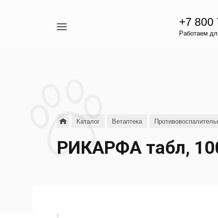
+7 800
Например,
Работаем для
гамавит
Найти
везде
Каталог
Ветаптека
Противовоспалитель
РИКАРФА табл, 10