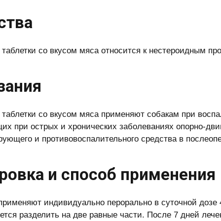
ства
таблетки со вкусом мяса относится к нестероидным пр
зания
таблетки со вкусом мяса применяют собакам при восп
их при острых и хронических заболеваниях опорно-двига
рующего и противо­воспалительного средства в послеоп
ровка и способ применения
применяют индивидуально перорально в суточной дозе 4
ется разделить на две равные части. После 7 дней лече