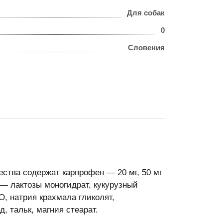
Для собак
0
Словения
ства со­держат карпрофен — 20 мг, 50 мг
в — лактозы моногидрат, кукурузный
О, натрия крахмала гликолят,
, тальк, магния стеарат.