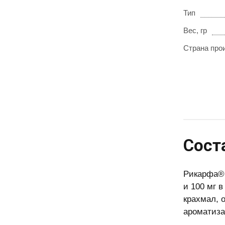
Тип
Вес, гр
Страна про
Сост
Рикарфа® 
и 100 мг 
крахмал, 
ароматиза