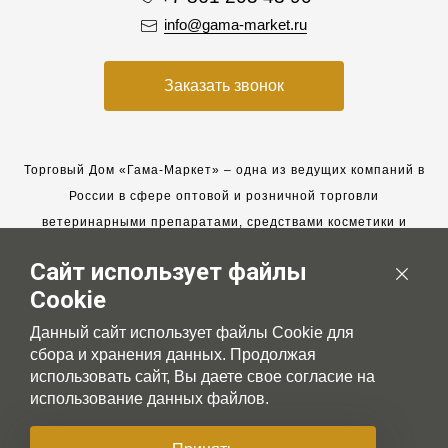
info@gama-market.ru
Заказать звонок
Торговый Дом «Гама-Маркет» – одна из ведущих компаний в
России в сфере оптовой и розничной торговли
ветеринарными препаратами, средствами косметики и
гигиены для животных.
Сайт использует файлы
Мы работаем с 2005 года. Мы приглашаем к сотрудничеству
Cookie
новых клиентов и всегда рассчитываем на взаимовыгодные,
долгосрочные партнерские отношения.
Данный сайт использует файлы Cookie для
сбора и хранения данных. Продолжая
использовать сайт, Вы даете свое согласие на
использование данных файлов.
© 2007-2026 Gama-market LTD