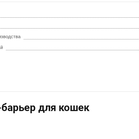
изводства
ый
-барьер для кошек