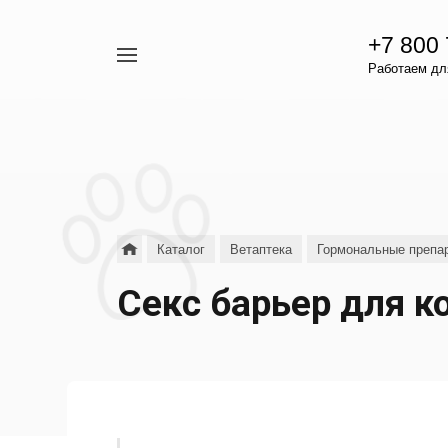
+7 800
Например,
Работаем для
гамавит
Найти
везде
Каталог
Ветаптека
Гормональные препар
Секс барьер для к