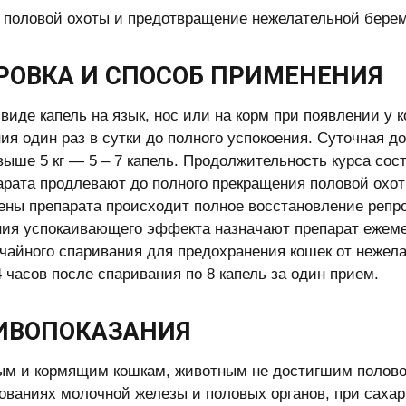
 половой охоты и предотвращение нежелательной бере
РОВКА И СПОСОБ ПРИМЕНЕНИЯ
 виде капель на язык, нос или на корм при появлении у 
ия один раз в сутки до полного успокоения. Суточная до
свыше 5 кг — 5 – 7 капель. Продолжительность курса сос
арата продлевают до полного прекращения половой охот
ены препарата происходит полное восстановление репр
ия успокаивающего эффекта назначают препарат ежемеся
чайного спаривания для предохранения кошек от нежел
4 часов после спаривания по 8 капель за один прием.
ИВОПОКАЗАНИЯ
м и кормящим кошкам, животным не достигшим половой
ованиях молочной железы и половых органов, при саха