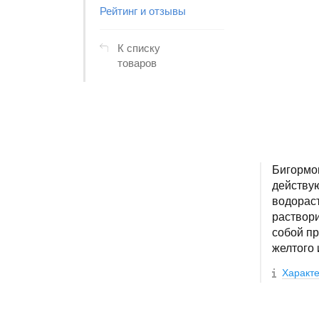
Рейтинг и отзывы
К списку
товаров
Бигормон
действу
водораст
раствор
собой пр
желтого 
Характе