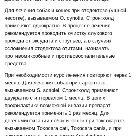
Для лечения собак и кошек при отодектозе (ушной
чесотке), вызываемом O. сynоtis, Стронгхолд
применяют однократно. В процессе лечения
рекомендуется проводить очистку слухового
прохода от эксудата и струпьев, а в случаях
осложнения отодектоза отитами, назначать
противомикробные и противовоспалительные
средства.
При необходимости курс лечения повторяют через 1
месяц. Для лечения собак при саркоптозе,
вызываемом S. sсabiei, Стронгхолд применяют
двукратно с интервалом 1 месяц. В целях
профилактики возможной инвазии препарат
рекомендуется применять 1 раз месяц. Для
дегельминтизации собак и кошек при токсокарозе,
вызываемом Tоxосara сati, Tоxосara сanis, и при
анкилостомозе, вызываемом Anсylоstоma