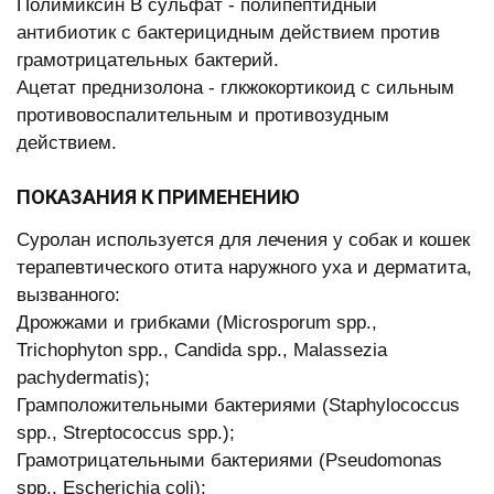
Полимиксин В сульфат - полипептидный
антибиотик с бактерицидным действием против
грамотрицательных бактерий.
Ацетат преднизолона - глкжокортикоид с сильным
противовоспалительным и противозудным
действием.
ПОКАЗАНИЯ К ПРИМЕНЕНИЮ
Суролан используется для лечения у собак и кошек
терапевтического отита наружного уха и дерматита,
вызванного:
Дрожжами и грибками (Microsporum spp.,
Trichophyton spp., Candida spp., Malassezia
pachydermatis);
Грамположительными бактериями (Staphylococcus
spp., Streptococcus spp.);
Грамотрицательными бактериями (Pseudomonas
spp., Escherichia coli);