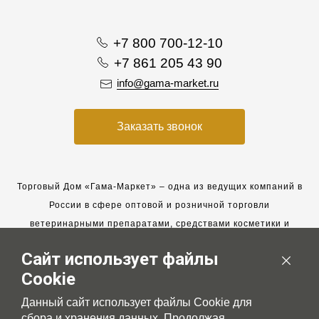
+7 800 700-12-10
+7 861 205 43 90
info@gama-market.ru
Заказать звонок
Торговый Дом «Гама-Маркет» – одна из ведущих компаний в
России в сфере оптовой и розничной торговли
ветеринарными препаратами, средствами косметики и
гигиены для животных.
Сайт использует файлы
Мы работаем с 2005 года. Мы приглашаем к сотрудничеству
Cookie
новых клиентов и всегда рассчитываем на взаимовыгодные,
долгосрочные партнерские отношения.
Данный сайт использует файлы Cookie для
сбора и хранения данных. Продолжая