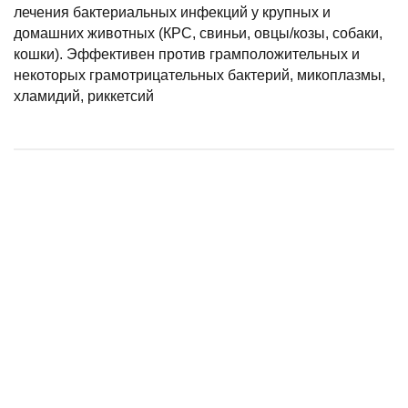
лечения бактериальных инфекций у крупных и
домашних животных (КРС, свиньи, овцы/козы, собаки,
кошки). Эффективен против грамположительных и
некоторых грамотрицательных бактерий, микоплазмы,
хламидий, риккетсий
Сульфетрисан, 100 мл
Энрофлон 5%, инъекционный раствор, 100 мл