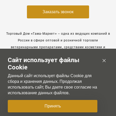
Заказать звонок
Торговый Дом «Гама-Маркет» – одна из ведущих компаний в
России в сфере оптовой и розничной торговли
ветеринарными препаратами, средствами косметики и
гигиены для животных.
Сайт использует файлы
Мы работаем с 2005 года. Мы приглашаем к сотрудничеству
Cookie
новых клиентов и всегда рассчитываем на взаимовыгодные,
долгосрочные партнерские отношения.
Данный сайт использует файлы Cookie для
сбора и хранения данных. Продолжая
использовать сайт, Вы даете свое согласие на
использование данных файлов.
© 2007-2026 Gama-market LTD
Принять