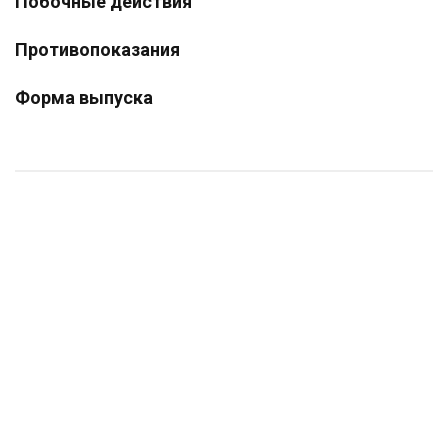
Побочные действия
Противопоказания
Форма выпуска
Попона д/собак №6 ДОБРОПЕСИК
Шприц "VitaVet" одноразовый, 5 мл (100 шт/уп) (18 уп/кор)