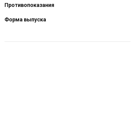
Противопоказания
Форма выпуска
Сумка фиксирующая для кошек ХL