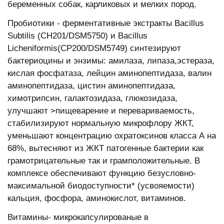
беременных собак, карликовых и мелких пород.
Пробиотики - ферментативные экстракты Bacillus
Subtilis (CH201/DSM5750) и Bacillus
Licheniformis(CP200/DSM5749) синтезируют
бактериоцины и энзимы: амилаза, липаза,эстераза,
кислая фосфатаза, лейцин аминопептидаза, валин
аминопептидаза, цистин аминопептидаза,
химотрипсин, галактозидаза, глюкозидаза,
улучшают >пищеварение и перевариваемость,
стабилизируют нормальную микрофлору ЖКТ,
уменьшают концентрацию охратоксинов класса А на
68%, вытесняют из ЖКТ патогенные бактерии как
грамотрицательные так и грамположительные. В
комплексе обеспечивают функцию безусловно-
максимальной биодоступности* (усвояемости)
кальция, фосфора, аминокислот, витаминов.
Витамины- микрокапсулированые в