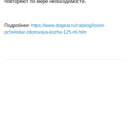
повторяют по мере необходимости.
Подробнее:
https://www.dogeat.ru/catalog/loson-
pchelodar-zdorovaya-kozha-125-ml.htm
Зоошампунь Доктор с Климбазолом для кошек, 200 мл
КЛИНИ Спрей-антистатик для кошек и собак, 200 мл К312