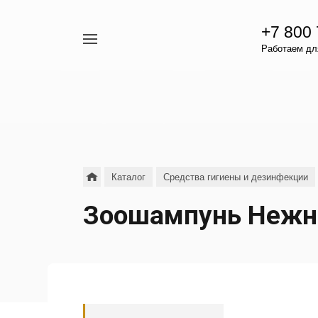
+7 800
Например,
Работаем для
гамавит
Найти
везде
Каталог
Средства гигиены и дезинфекции
Зоошампунь Нежны