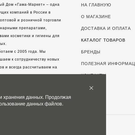
ый Дом «Гама-Маркет» – одна
НА ГЛАВНУЮ
ущих компаний в России в
О МАГАЗИНЕ
оптовой и розничной торговли
инарными препаратами,
ДОСТАВКА И ОПЛАТА
вами косметики и гигиены для
КАТАЛОГ ТОВАРОВ
ых.
отаем с 2005 года. Мы
БРЕНДЫ
шаем к сотрудничеству новых
ПОЛЕЗНАЯ ИНФОРМА
ов и всегда рассчитываем на
выгодные, долгосрочные
КОНТАКТЫ
рские отношения.
 и хранения данных. Продолжая
с дорог каждый клиент!
спользование данных файлов.