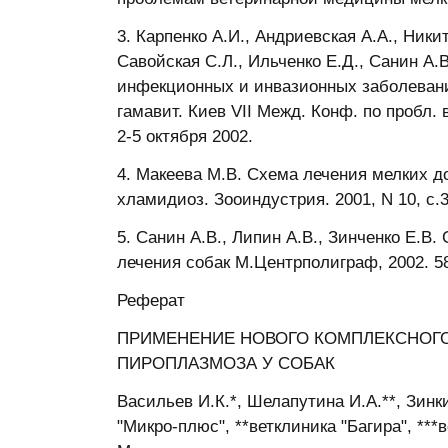
3. Карпенко А.И., Андриевская А.А., Ники
Савойская С.Л., Ильченко Е.Д., Санин А
инфекционных и инвазионных заболеван
гамавит. Киев VII Межд. Конф. по пробл
2-5 октября 2002.
4. Макеева М.В. Схема лечения мелких 
хламидиоз. Зооиндустрия. 2001, N 10, с.3
5. Санин А.В., Липин А.В., Зинченко Е.
лечения собак М.Центрполиграф, 2002. 58
Реферат
ПРИМЕНЕНИЕ НОВОГО КОМПЛЕКСНОГО
ПИРОПЛАЗМОЗА У СОБАК
Васильев И.К.*, Шелапутина И.А.**, Зинки
"Микро-плюс", **ветклиника "Багира", *