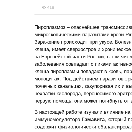
418
Пироплазмоз – опаснейшее трансмиссивн
микроскопическими паразитами крови Рi
Заражение происходит при укусе. Болезн
клеща, имеет сверхострое и хроническое
на Европейской части России, в том чис
заболевания совпадает с пиками активно
клеща пироплазмы попадают в кровь, пар
моноцитах. Под действием паразитов эр
почечных канальцах, закупоривая их и вы
нехватки кислорода, переносимого эритро
первую помощь, она может погибнуть от 
В настоящей работе изучали влияние на 
иммуномодулятора
Гамавита
, который 
содержит физиологически сбалансирован