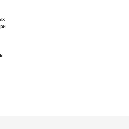
ых
при
Мы