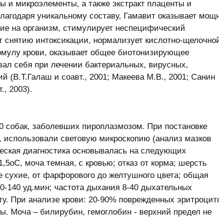
ы и микроэлементы, а также экстракт плаценты и
лагодаря уникальному составу, Гамавит оказывает мощ
ие на организм, стимулирует неспецифический
т снятию интоксикации, нормализует кислотно-щелочно
рмулу крови, оказывает общее биотонизирующее
вал себя при лечении бактериальных, вирусных,
(В.Т.Галаш и соавт., 2001; Макеева М.В., 2001; Санин
., 2003).
0 собак, заболевших пироплазмозом. При постановке
, использовали световую микроскопию (анализ мазков
ческая диагностика основывалась на следующих
,5оС, моча темная, с кровью; отказ от корма; шерсть
ые сухие, от фарфорового до желтушного цвета; общая
00-140 уд.мин; частота дыхания 8-40 дыхательных
ту. При анализе крови: 20-90% поврежденных эритроцит
. Моча – билирубин, гемоглобин - верхний предел не