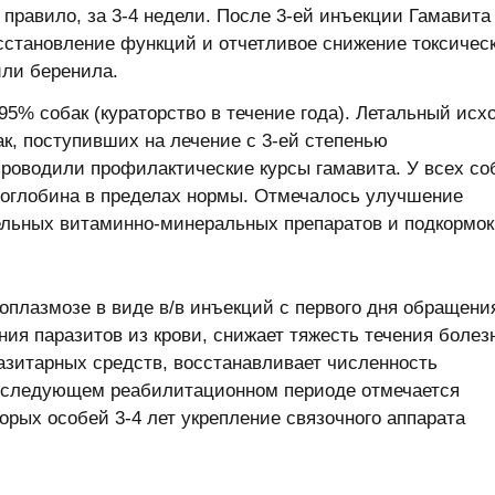
 правило, за 3-4 недели. После 3-ей инъекции Гамавита
сстановление функций и отчетливое снижение токсичес
или беренила.
95% собак (кураторство в течение года). Летальный исх
к, поступивших на лечение с 3-ей степенью
проводили профилактические курсы гамавита. У всех со
оглобина в пределах нормы. Отмечалось улучшение
ельных витаминно-минеральных препаратов и подкормок
оплазмозе в виде в/в инъекций с первого дня обращени
ия паразитов из крови, снижает тяжесть течения болез
азитарных средств, восстанавливает численность
последующем реабилитационном периоде отмечается
орых особей 3-4 лет укрепление связочного аппарата