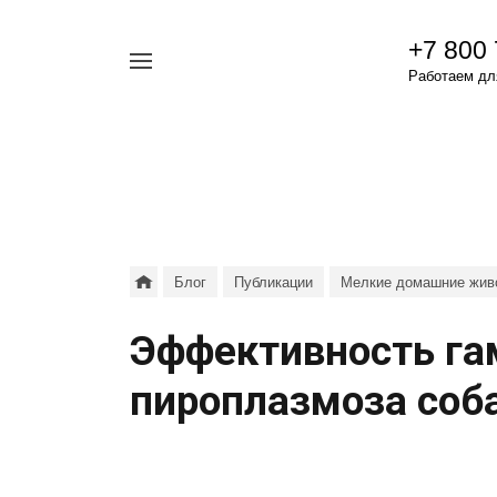
+7 800
Например,
Работаем для
гамавит
Найти
везде
Блог
Публикации
Мелкие домашние жив
Эффективность га
пироплазмоза соб