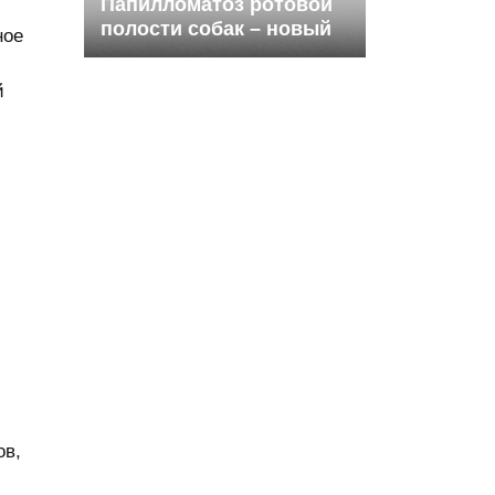
Папилломатоз ротовой
полости собак – новый
ное
подход к лечению
й
ов,