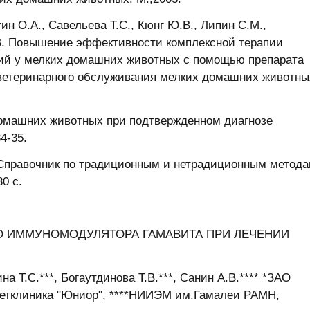
тин О.А., Савельева Т.С., Кюнг Ю.В., Липин С.М.,
.В. Повышение эффективности комплексной терапии
ий у мелких домашних животных с помощью препарата
. ветеринарного обслуживания мелких домашних животны
домашних животных при подтвержденном диагнозе
4-35.
В. Справочник по традиционным и нетрадиционным метод
0 с.
 ИММУНОМОДУЛЯТОРА ГАМАВИТА ПРИ ЛЕЧЕНИИ
на Т.С.***, Богаутдинова Т.В.***, Санин А.В.**** *ЗАО
**ветклиника "Юниор", ****НИИЭМ им.Гамалеи РАМН,