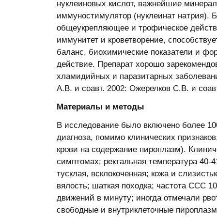
нуклеиновых кислот, важнейшие минерал
иммуностимулятор (нуклеинат натрия). Б
общеукрепляющее и трофическое действ
иммунитет и кроветворение, способствуе
баланс, биохимические показатели и фо
действие. Препарат хорошо зарекомендо
хламидийных и паразитарных заболеваний 
А.В. и соавт. 2002: Ожерелков С.В. и соавт
Материалы и методы
В исследование было включено более 10
диагноза, помимо клинических признаков
крови на содержание пироплазм). Клини
симптомах: ректальная температура 40-41
тусклая, всклокоченная; кожа и слизист
вялость; шаткая походка; частота ССС 1
движений в минуту; иногда отмечали рво
свободные и внутриклеточные пироплазмы