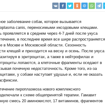
ое заболевание собак, которое вызывается
rорlasma сanis, переносимыми иксодовыми клещами.
ь проявляется в среднем через 4-7 дней после укуса
 течение, в последнее время все шире распространяется
ле в Москве и Московской области. Сезонность
сти клещей и приходится на весну и осень. После укуса
азитируя в эритроцитах, а также в нейтрофилах и
итроциты лопаются, а клеточные фрагменты оседают в
зывая почечную недостаточность. Кроме того, из-за
цитами, у собаки наступает удушье и, если не оказать
асфиксии.
течение пироплазмоза нового комплексного
подключали к схеме общепринятой терапии. Гамавит
ную смесь 20 аминокислот, 17 витаминов, фрагментов