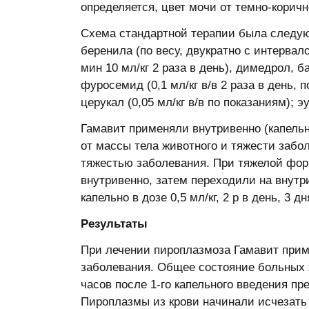
определяется, цвет мочи от темно-коричн
Схема стандартной терапии была следую
беренила (по весу, двукратно с интервалом
мин 10 мл/кг 2 раза в день), димедрол, ба
фуросемид (0,1 мл/кг в/в 2 раза в день, п
церукал (0,05 мл/кг в/в по показаниям); э
Гамавит применяли внутривенно (капельн
от массы тела животного и тяжести забо
тяжестью заболевания. При тяжелой фор
внутривенно, затем переходили на внут
капельно в дозе 0,5 мл/кг, 2 р в день, 3 д
Результаты
При лечении пироплазмоза Гамавит приме
заболевания. Общее состояние больных 
часов после 1-го капельного введения пр
Пироплазмы из крови начинали исчезать 