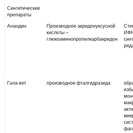
Синтетические
препараты
Анандин
Производное акридонуксусной
Сти
кислоты –
ИФН
глюкоаминопропилкарбакридон
син
ряд
Гала-вет
производное фталгидразида
обр
изб
мон
мак
акт
мик
сис
фаг