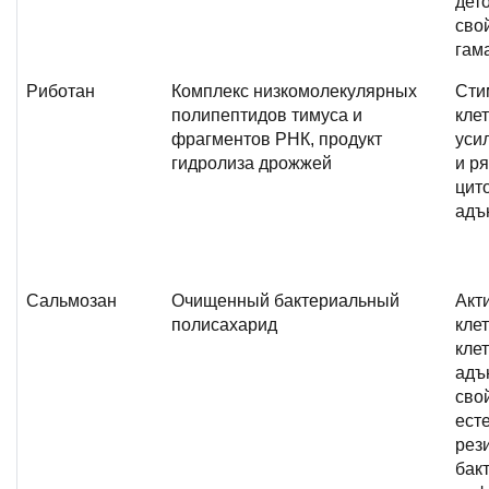
дет
сво
гам
Риботан
Комплекс низкомолекулярных
Сти
полипептидов тимуса и
кле
фрагментов РНК, продукт
уси
гидролиза дрожжей
и р
цит
адъ
Сальмозан
Очищенный бактериальный
Акт
полисахарид
кле
кле
адъ
сво
ест
рез
бак