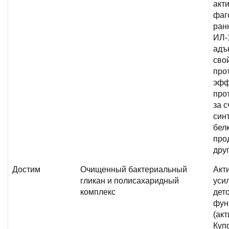
акт
фаг
ран
ИЛ-
адъ
сво
про
эффе
про
за 
син
бел
про
дру
Достим
Очищенный бактериальный
Акт
гликан и полисахаридный
уси
комплекс
дет
фун
(ак
Куп