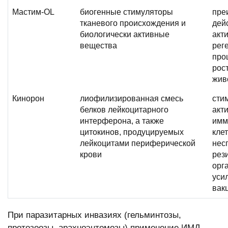
Мастим-OL
биогенные стимуляторы
пре
тканевого происхождения и
дейс
биологически активные
акт
вещества
рег
про
рос
жив
Кинорон
лиофилизированная смесь
сти
белков лейкоцитарного
акт
интерферона, а также
имм
цитокинов, продуцируемых
кле
лейкоцитами периферической
нес
крови
рез
орг
уси
вак
При паразитарных инвазиях (гельминтозы,
протозоозы, арахноэнтомозы) применение ИМД