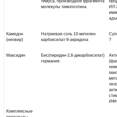
тимуса, производное фрагмента
про
молекулы тимопоэтина
ИЛ-
имм
адъ
Камедон
Натриевая соль 10-метилен
Суп
(неовир)
карбоксилат-9-акридона
?
Максидин
Бис(пиридин-2,6-дикарбоксилат)
Акт
германия
(фа
хем
оки
мет
лиз
акти
сти
ИФН
Комплексные
препараты