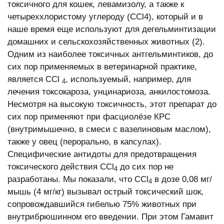
токсичного для кошек, левамизолу, а также к
четыреххлористому углероду (СCl4), который и в
наше время еще используют для дегельминтизации
домашних и сельскохозяйственных животных (2).
Одним из наиболее токсичных антгельминтиков, до
сих пор применяемых в ветеринарной практике,
является ССl
, используемый, например, для
4
лечения токсокароза, унцинариоза, анкилостомоза.
Несмотря на высокую токсичность, этот препарат до
сих пор применяют при фасциолёзе КРС
(внутримышечно, в смеси с вазелиновым маслом),
также у овец (перорально, в капсулах).
Специфические антидоты для предотвращения
токсического действия ССl
до сих пор не
4
разработаны. Мы показали, что ССl
в дозе 0,08 мг/
4
мышь (4 мг/кг) вызывал острый токсический шок,
сопровождавшийся гибелью 75% животных при
внутрибрюшинном его введении. При этом Гамавит