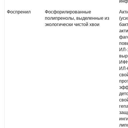
инф
Фоспренил
Фосфорилированные
Акт
полипренолы, выделенные из
(ус
экологически чистой хвои
бак
акт
фаго
пов
ИЛ-
выр
ИФН
ИЛ-
сво
про
эфф
дет
сво
геп
защ
инг
лип