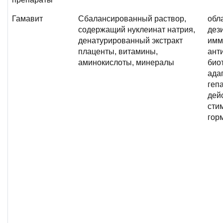
Гамавит
Сбалансированный раствор,
обл
содержащий нуклеинат натрия,
дез
денатурированный экстракт
имм
плаценты, витамины,
ант
аминокислоты, минералы
био
ада
геп
дей
сти
гор