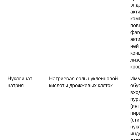
энд
акт
ком
пов
фаг
акт
ней
кон
лиз
кро
Нуклеинат
Натриевая соль нуклеиновой
Имм
натрия
кислоты дрожжевых клеток
обу
вхо
пур
(ин
пир
(ст
нук
инд