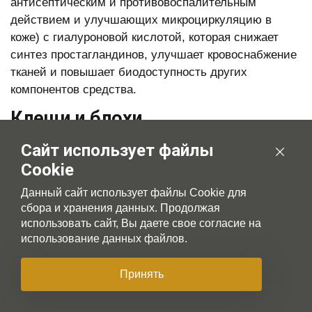
антисептическим и противовоспалительным
действием и улучшающих микроциркуляцию в
коже) с гиалуроновой кислотой, которая снижает
синтез простагландинов, улучшает кровоснабжение
тканей и повышает биодоступность других
компонентов средства.
Клещи и блохи
Другая проблема арахноэнтомозов заключается в
Сайт использует файлы
применении инсекто-акарицидных препаратов,
Cookie
противопаразитарных ошейников, аэрозолей и
Данный сайт использует файлы Cookie для
прочих способов борьбы с клещами, блохами и
сбора и хранения данных. Продолжая
другими переносчиками. Чаще всего в России в
использовать сайт, Вы даете свое согласие на
качестве действующего вещества используют
использование данных файлов.
синтетические пиретроиды, например, перметрин.
Подобные вещества обладают выраженным
Принять
нейротоксическим действием. Собаки гораздо
менее чувствительны к токсическому воздействию