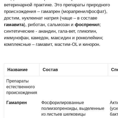
ветеринарной практике. Это препараты природного
происхождения – гамапрен (морапренилфосфат),
достим, нуклеинат натрия (чаще – в составе
гамавита
), риботан, сальмозан и
фоспренил
;
синтетические - анандин, гала-вет, гликопин,
иммунофан, камедон, максидин и ронколейкин;
комплексные – гамавит, мастим-OL и кинорон.
Название
Состав
Сп
Препараты
естественного
происхождения
Гамапрен
Фосфорилированные
Акт
полиизопреноиды, выделенные
(ус
из листьев шелковицы
бак