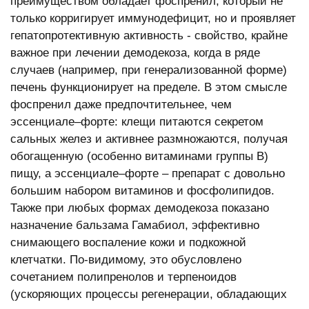
преимуществом обладает фоспренил, который не
только корригирует иммунодефицит, но и проявляет
гепатопротективную активность - свойство, крайне
важное при лечении демодекоза, когда в ряде
случаев (например, при генерализованной форме)
печень функционирует на пределе. В этом смысле
фоспренил даже предпочтительнее, чем
эссенциале–форте: клещи питаются секретом
сальных желез и активнее размножаются, получая
обогащенную (особенно витаминами группы В)
пищу, а эссенциале–форте – препарат с довольно
большим набором витаминов и фосфолипидов.
Также при любых формах демодекоза показано
назначение бальзама Гамабиол, эффективно
снимающего воспаление кожи и подкожной
клетчатки. По-видимому, это обусловлено
сочетанием полипренолов и терпеноидов
(ускоряющих процессы регенерации, обладающих