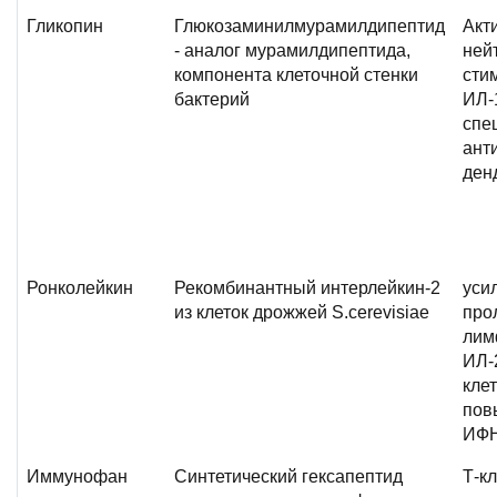
Гликопин
Глюкозаминилмурамилдипептид
Акт
- аналог мурамилдипептида,
ней
компонента клеточной стенки
сти
бактерий
ИЛ-
спе
ант
ден
Ронколейкин
Рекомбинантный интерлейкин-2
уси
из клеток дрожжей S.сerevisiae
про
лим
ИЛ-2
клет
пов
ИФ
Иммунофан
Синтетический гексапептид
Т-к