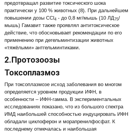
предотвращал развитие токсического шока
практически у 100 % животных (8). При дальнейшем
повышении дозы ССl
- до 0,8 мг/мышь (10 ЛД
/
4
75
мышь) Гамавит также проявлял антитоксическое
действие, что обосновывает рекомендации по его
применению при дегельминтизации животных
«тяжёлыми» антгельминтиками.
2.Протозоозы
Токсоплазмоз
При токсоплазмозе исход заболевания во многом
определяется уровнем продукции ИФН, в
особенности – ИФН-гамма. В экспериментальных
исследованиях показано, что из большого спектра
ИМД наибольшей способностью индуцировать ИФН
обладали циклоферон и морапренилфосфат. К
последнему отмечалась и наибольшая