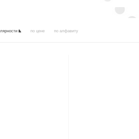
улярности
по цене
по алфавиту