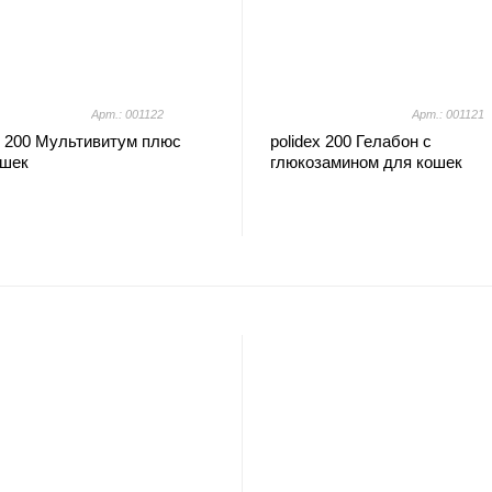
Арт.: 001122
Арт.: 001121
x 200 Мультивитум плюс
polidex 200 Гелабон с
ошек
глюкозамином для кошек