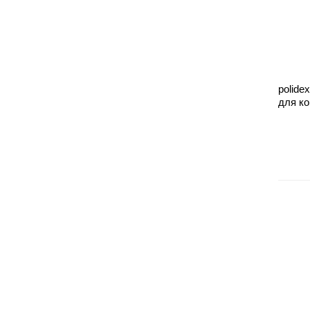
polide
для к