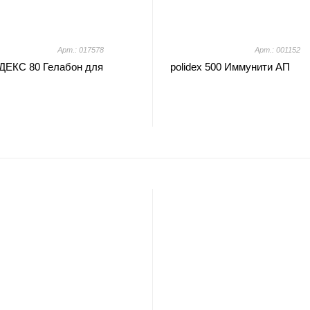
Арт.: 017578
Арт.: 001152
ЕКС 80 Гелабон для
polidex 500 Иммунити АП