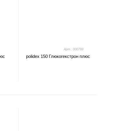
Арт.: 000799
люс
polidex 150 Глюкогекстрон плюс