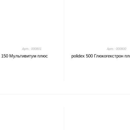
Арт.: 000801
Арт.: 000800
x 150 Мультивитум плюс
polidex 500 Глюкогекстрон п