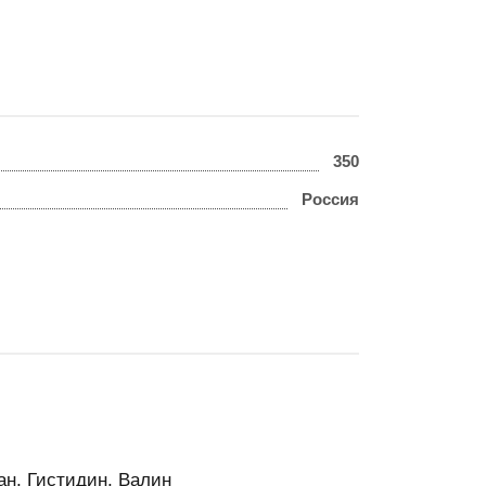
350
Россия
ан, Гистидин, Валин