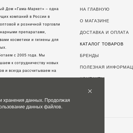
ый Дом «Гама-Маркет» – одна
НА ГЛАВНУЮ
ущих компаний в России в
О МАГАЗИНЕ
оптовой и розничной торговли
инарными препаратами,
ДОСТАВКА И ОПЛАТА
вами косметики и гигиены для
КАТАЛОГ ТОВАРОВ
ых.
отаем с 2005 года. Мы
БРЕНДЫ
шаем к сотрудничеству новых
ПОЛЕЗНАЯ ИНФОРМА
ов и всегда рассчитываем на
выгодные, долгосрочные
КОНТАКТЫ
рские отношения.
 и хранения данных. Продолжая
с дорог каждый клиент!
спользование данных файлов.