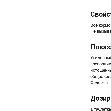
Свойс
Все кормо
Не вызыва
Показ
Усиленный
пропорции
истощенны
общее физ
Содержит 
Дозир
1 таблетк