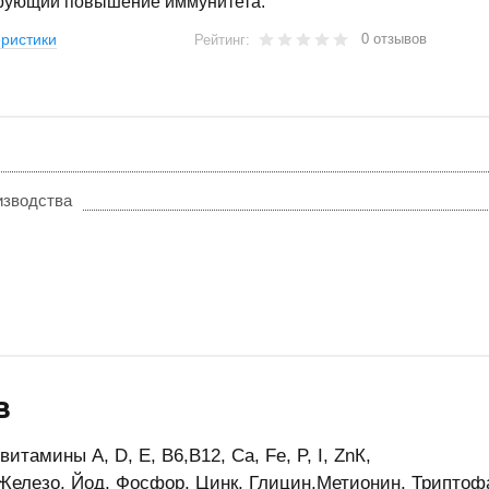
рующий повышение иммунитета.
0 отзывов
ристики
Рейтинг:
изводства
в
итамины А, D, Е, В6,В12, Сa, Fe, P, I, ZnК,
Железо, Йод, Фосфор, Цинк, Глицин,Метионин, Триптоф