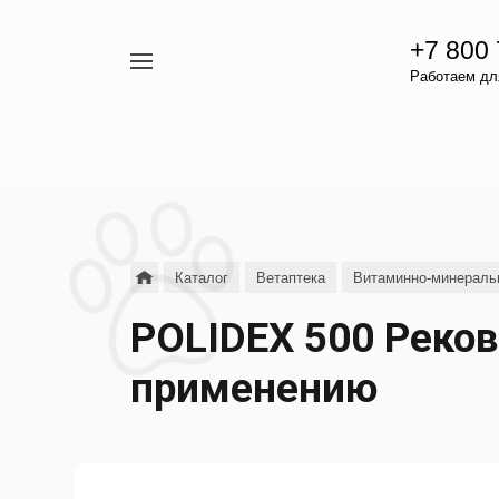
+7 800
Например,
Работаем для
гамавит
Найти
везде
Каталог
Ветаптека
Витаминно-минераль
POLIDEX 500 Реков
применению