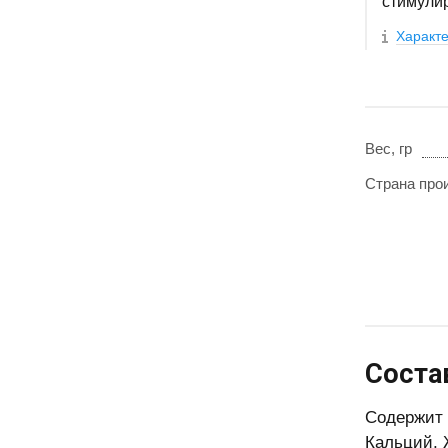
стимули
Характе
Вес, гр
Страна про
Соста
Содержит в
Кальций, 