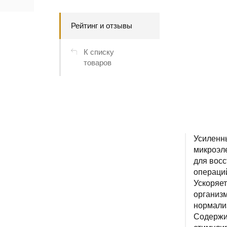
Рейтинг и отзывы
К списку
товаров
Усиленны
микроэл
для восс
операций
Ускоряе
организм
нормали
Содержи