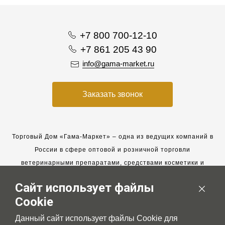
+7 800 700-12-10
+7 861 205 43 90
info@gama-market.ru
Заказать звонок
Торговый Дом «Гама-Маркет» – одна из ведущих компаний в
России в сфере оптовой и розничной торговли
ветеринарными препаратами, средствами косметики и
гигиены для животных.
Сайт использует файлы
Мы работаем с 2005 года. Мы приглашаем к сотрудничеству
Cookie
новых клиентов и всегда рассчитываем на взаимовыгодные,
долгосрочные партнерские отношения.
Данный сайт использует файлы Cookie для