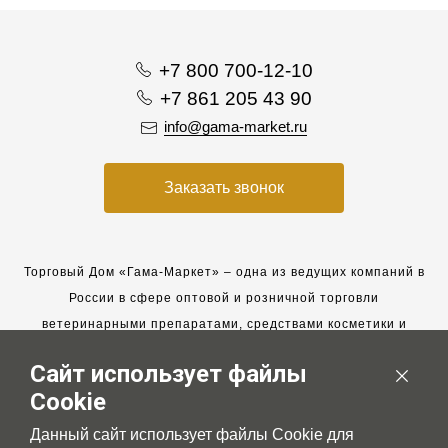
+7 800 700-12-10
+7 861 205 43 90
info@gama-market.ru
Заказать звонок
Торговый Дом «Гама-Маркет» – одна из ведущих компаний в
России в сфере оптовой и розничной торговли
ветеринарными препаратами, средствами косметики и
гигиены для животных.
Сайт использует файлы
Мы работаем с 2005 года. Мы приглашаем к сотрудничеству
Cookie
новых клиентов и всегда рассчитываем на взаимовыгодные,
долгосрочные партнерские отношения.
Данный сайт использует файлы Cookie для