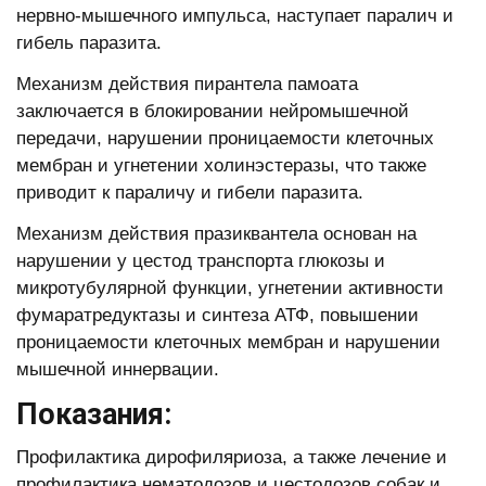
нервно-мышечного импульса, наступает паралич и
гибель паразита.
Механизм действия пирантела памоата
заключается в блокировании нейромышечной
передачи, нарушении проницаемости клеточных
мембран и угнетении холинэстеразы, что также
приводит к параличу и гибели паразита.
Механизм действия празиквантела основан на
нарушении у цестод транспорта глюкозы и
микротубулярной функции, угнетении активности
фумаратредуктазы и синтеза АТФ, повышении
проницаемости клеточных мембран и нарушении
мышечной иннервации.
Показания:
Профилактика дирофиляриоза, а также лечение и
профилактика нематодозов и цестодозов собак и