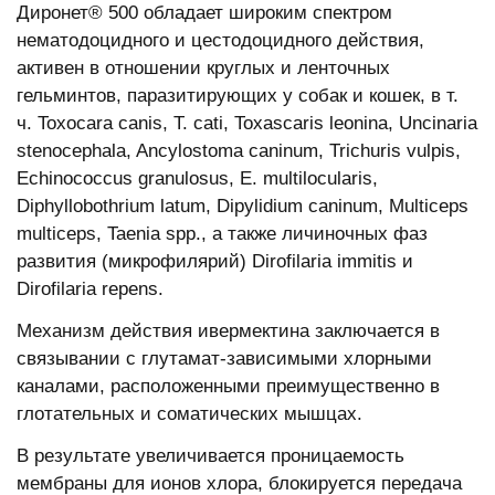
Диронет® 500 обладает широким спектром
нематодоцидного и цестодоцидного действия,
активен в отношении круглых и ленточных
гельминтов, паразитирующих у собак и кошек, в т.
ч. Toxocara canis, Т. cati, Toxascaris leonina, Uncinaria
stenocephala, Ancylostoma caninum, Trichuris vulpis,
Echinococcus granulosus, E. multilocularis,
Diphyllobothrium latum, Dipylidium caninum, Multiceps
multiceps, Taenia spp., а также личиночных фаз
развития (микрофилярий) Dirofilaria immitis и
Dirofilaria repens.
Механизм действия ивермектина заключается в
связывании с глутамат-зависимыми хлорными
каналами, расположенными преимущественно в
глотательных и соматических мышцах.
В результате увеличивается проницаемость
мембраны для ионов хлора, блокируется передача