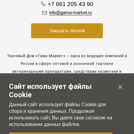
+7 861 205 43 90
info@gama-market.ru
Заказать звонок
Торговый Дом «Гама-Маркет» – одна из ведущих компаний в
России в сфере оптовой и розничной торговли
ветеринарными препаратами, средствами косметики и
гигиены для животных.
Сайт использует файлы
Мы работаем с 2005 года. Мы приглашаем к сотрудничеству
Cookie
новых клиентов и всегда рассчитываем на взаимовыгодные,
долгосрочные партнерские отношения.
Данный сайт использует файлы Cookie для
сбора и хранения данных. Продолжая
использовать сайт, Вы даете свое согласие на
использование данных файлов.