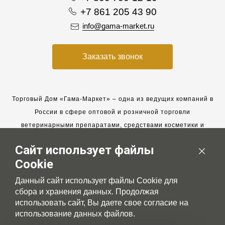
+7 861 205 43 90
info@gama-market.ru
Заказать звонок
Торговый Дом «Гама-Маркет» – одна из ведущих компаний в
России в сфере оптовой и розничной торговли
ветеринарными препаратами, средствами косметики и
гигиены для животных.
Сайт использует файлы
Мы работаем с 2005 года. Мы приглашаем к сотрудничеству
Cookie
новых клиентов и всегда рассчитываем на взаимовыгодные,
долгосрочные партнерские отношения.
Данный сайт использует файлы Cookie для
сбора и хранения данных. Продолжая
использовать сайт, Вы даете свое согласие на
использование данных файлов.