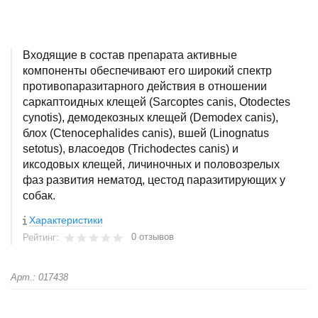
Входящие в состав препарата активные
компоненты обеспечивают его широкий спектр
противопаразитарного действия в отношении
саркаптоидных клещей (Sarcoptes canis, Otodectes
cynotis), демодекозных клещей (Demodex canis),
блох (Ctenocephalides canis), вшей (Linognatus
setotus), власоедов (Trichodectes canis) и
иксодовых клещей, личиночных и половозрелых
фаз развития нематод, цестод паразитирующих у
собак.
Характеристики
0 отзывов
Рейтинг:
Арт.: 017438