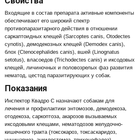
Свойства
Входящие в состав препарата активные компоненты
обеспечивают его широкий спектр
противопаразитарного действия в отношении
саркаптоидных клещей (Sarcoptes canis, Otodectes
cynotis), демодекозных клещей (Demodex canis),
блох (Ctenocephalides canis), вшей (Linognatus
setotus), власоедов (Trichodectes canis) и иксодовых
клещей, личиночных и половозрелых фаз развития
нематод, цестод паразитирующих у собак.
Показания
Инспектор Квадро С назначают собакам для
лечения и профилактики энтомозов, демодекоза,
отодекоза, саркоптоза, акарозов вызываемых
иксодовыми клещами, нематодозов желудочно-
кишечного тракта (токсокароз, токсаскаридоз,
унцинариоз, анкилостомоз, трихоцефалез),