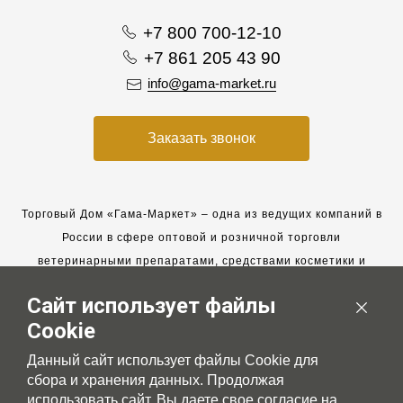
+7 800 700-12-10
+7 861 205 43 90
info@gama-market.ru
Заказать звонок
Торговый Дом «Гама-Маркет» – одна из ведущих компаний в
России в сфере оптовой и розничной торговли
ветеринарными препаратами, средствами косметики и
гигиены для животных.
Сайт использует файлы
Мы работаем с 2005 года. Мы приглашаем к сотрудничеству
Cookie
новых клиентов и всегда рассчитываем на взаимовыгодные,
долгосрочные партнерские отношения.
Данный сайт использует файлы Cookie для
сбора и хранения данных. Продолжая
использовать сайт, Вы даете свое согласие на