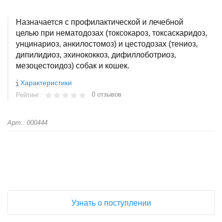
Назначается с профилактической и лечебной
целью при нематодозах (токсокароз, токсаскаридоз,
унцинариоз, анкилостомоз) и цестодозах (тениоз,
дипилидиоз, эхинококкоз, дифиллоботриоз,
мезоцестоидоз) собак и кошек.
Характеристики
0 отзывов
Рейтинг:
Арт.: 000444
+
−
Узнать о поступлении