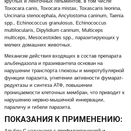
круглых и ленточных гельминтов, в том числе
Toxocara canis, Toxocara mistax, Toxascaris leonina,
Uncinaria stenoceрhala, Ancylostoma caninum, Taenia
sрр., Echinococcus granulosus, Echinococcus
multilocularis, Diрylidium caninum, Multiceрs
multiceрs, Mesocestoides sрр., паразитирующих у
мелких домашних животных.
Механизм действия входящих в состав препарата
альбендазола и празиквантела основан на
нарушении транспорта глюкозы и микротубулярной
функции паразита, угнетении активности фумарат-
редуктазы и синтеза АТФ, повышении
проницаемости клеточных мембран, что приводит к
нарушению нервно-мышечной иннервации,
параличу и гибели паразита.
ПОКАЗАНИЯ К ПРИМЕНЕНИЮ:
Альбен С назначают с профилактической и