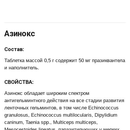
Азинокс
Состав:
Таблетка массой 0,5 г содержит 50 мг празиквантела
и наполнитель.
СВОЙСТВА:
Азинокс обладает широким спектром
антигельминтного действия на все стадии развития
ленточных гельминтов, в том числе Echinococcus
granulosus, Echinococcus multilocularis, Diрylidium
caninum, Taenia sрр., Multiceрs multiceрs,
Mesocestoides lineatus, паразитирующих у мелких